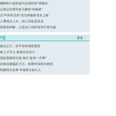
槐树和小卖部成为社情民意“情报站”
山海之间谱写多元解纷“协奏曲”
航行中的司法所”送法律服务登岛上船
人事情众人办，此心安处是吾乡
前督促和解，让思女心切的母亲不再为难
平安
更多...
政法之力，绘平安和谐新图景
植人才沃土 激发内生动力
溪处置建筑垃圾 推行“监管一件事”
农集体被骗百万元，检察跨省联合救助
民解忧办实事 争做群众贴心人