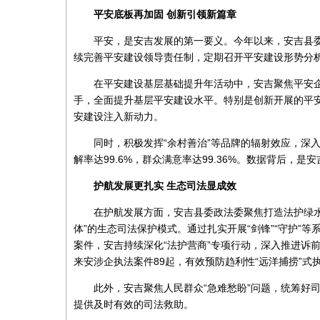
平安底板再加固
创新引领新篇章
平安，是安吉发展的第一要义。今年以来，安吉县委
续完善平安建设领导责任制，定期召开平安建设形势分
在平安建设基层基础提升年活动中，安吉聚焦平安企
手，全面提升基层平安建设水平。特别是创新开展的平
安建设注入新动力。
同时，积极发挥“余村善治”等品牌的辐射效应，深
解率达99.6%，群众满意率达99.36%。数据背后，
护航发展更扎实
生态司法显成效
在护航发展方面，安吉县委政法委聚焦打造法护绿
体”的生态司法保护模式。通过扎实开展“剑锋”“守护”
案件，安吉持续深化“法护营商”专项行动，深入推进诉前
来安涉企执法案件89起，有效预防趋利性“远洋捕捞”
此外，安吉聚焦人民群众“急难愁盼”问题，统筹好
提供及时有效的司法救助。