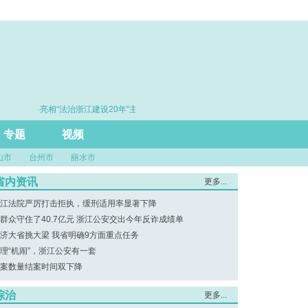
·亮相“法治浙江建设20年”主题展 浙江打造的这把“标
·赓续百
尺”引领风评行业规范发展
专题
视频
山市
台州市
丽水市
省内资讯
更多...
江法院严厉打击拒执，缓刑适用率显著下降
群众守住了40.7亿元 浙江公安交出今年反诈成绩单
济大省挑大梁 我省明确9方面重点任务
理“机闹”，浙江公安有一套
案数量结案时间双下降
综治
更多...