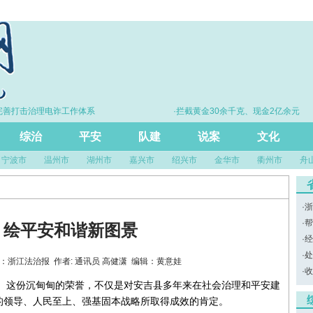
善打击治理电诈工作体系
·拦截黄金30余千克、现金2亿余元
综治
平安
队建
说案
文化
宁波市
温州市
湖州市
嘉兴市
绍兴市
金华市
衢州市
舟
·
浙
·
帮
，绘平安和谐新图景
·
经
·
处
5 来源：浙江法治报 作者: 通讯员 高健潇 编辑：黄意娃
·
收
县。这份沉甸甸的荣誉，不仅是对安吉县多年来在社会治理和平安建
的领导、人民至上、强基固本战略所取得成效的肯定。