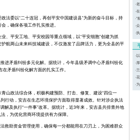
·
老
·
在
政法委以“二十连冠，再创平安中国建设县”为新的奋斗目标，持
·
“
析会，确保各项工作扎实推进。
·
众
·
执
业、平安工地、平安校园等重点领域，以“平安细胞”创建为抓
安护航两山未来科技城建设，不仅激发了品牌活力，更为全县的平
·
以
入推进矛盾纠纷多元化解。据统计，今年县级矛调中心矛盾纠纷化
·
厚
是安吉在矛盾纠纷化解方面的扎实工作。
·
兰
·
花
·
为
水青山政法综合体，积极构建预防、打击、修复、建设“四位一
等系列行动，安吉在生态环境保护方面取得显著成效。针对涉企执法
调解及执行“一件事”改革。据统计，近3年来，安吉县共排查外地
式执法，为优化营商环境提供有力保障。
司法救助资金管理使用，确保每一分都能用在刀刃上，为困难群众