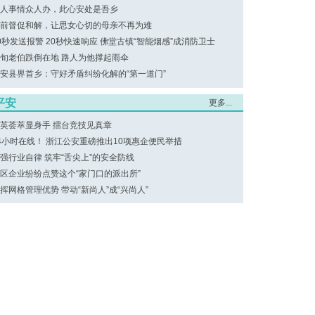
人事情众人办，此心安处是吾乡
前督促和解，让思女心切的母亲不再为难
0秒发送报警 20秒快速响应 佛堂古镇“智能烟感”成消防卫士
旬老伯跌倒在地 路人为他撑起雨伞
安县界首乡：守好矛盾纠纷化解的“第一道门”
平安
更多...
英荟萃显身手 擂台竞技见真章
4小时在线！ 浙江公安重磅推出10项惠企便民举措
强行业自律 筑牢“舌尖上”的安全防线
区企业纷纷点赞这个“家门口的派出所”
挥网格管理优势 带动“新尚人”成“兴尚人”