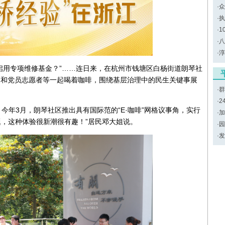
·
众
·
执
·
1
·
八
·
淳
启用专项维修基金？”……连日来，在杭州市钱塘区白杨街道朗琴社
居民和党员志愿者等一起喝着咖啡，围绕基层治理中的民生关键事展
·
群
·
2
智慧。今年3月，朗琴社区推出具有国际范的“E·咖啡”网格议事角，实行
·
加
题，这种体验很新潮很有趣！”居民邓大姐说。
·
园
·
发