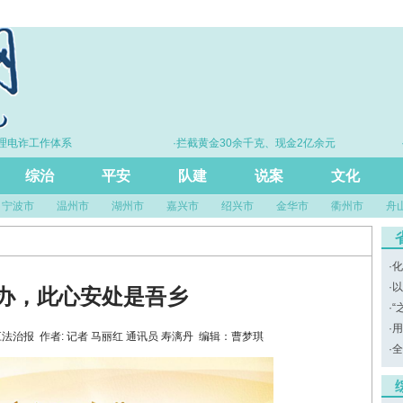
体系
·拦截黄金30余千克、现金2亿余元
·亮相“法
综治
平安
队建
说案
文化
宁波市
温州市
湖州市
嘉兴市
绍兴市
金华市
衢州市
舟
·
化
·
以
办，此心安处是吾乡
·
“
·
用
源：浙江法治报 作者: 记者 马丽红 通讯员 寿漓丹 编辑：曹梦琪
·
全