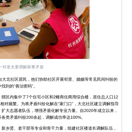
一对老夫妻调解家事矛盾
大北社区居民，他们协助社区开展邻里、婚姻等常见民间纠纷的
找到的“善治密码”。
区内集中了7个住宅小区和2幢商住两用综合楼，居住总人口12
等相对频繁。为将矛盾纠纷化解在“家门口”，大北社区建立调解指导
扩大志愿者队伍，增强矛盾化解专业力量。自2020年成立以来，
类矛盾纠纷200余起，调解成功率达100%。
新乡贤、老干部等专业和骨干力量，组建社区楼道长调解队伍，