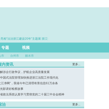
治浙江建设20年”主题展 浙江打造的这把“标
·赓续百年初心 勇担时代使
尺”引领风评行业规范发展
专题
视频
山市
台州市
丽水市
省内资讯
更多...
解涉企行政争议，护航企业高质量发展
中国式法院管理加快推进浙江法院工作现代化
之江净网”，我省今年已清理有害信息61万余条
光影讲好检察故事
省政法系统认真学习贯彻党的二十届三中全会精神
综治
更多...