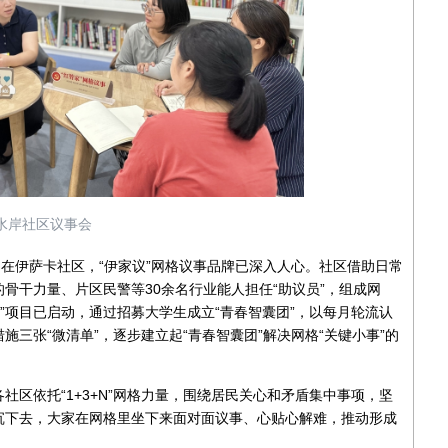
水岸社区议事会
在伊萨卡社区，“伊家议”网格议事品牌已深入人心。社区借助日常
骨干力量、片区民警等30余名行业能人担任“助议员”，组成网
格”项目已启动，通过招募大学生成立“青春智囊团”，以每月轮流认
三张“微清单”，逐步建立起“青春智囊团”解决网格“关键小事”的
依托“1+3+N”网格力量，围绕居民关心和矛盾集中事项，坚
沉下去，大家在网格里坐下来面对面议事、心贴心解难，推动形成