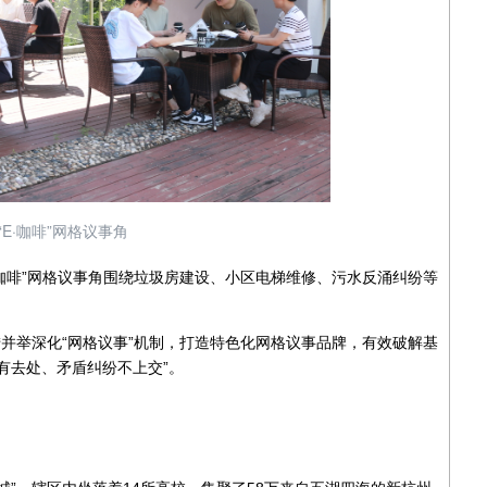
E·咖啡”网格议事角
咖啡”网格议事角围绕垃圾房建设、小区电梯维修、污水反涌纠纷等
并举深化“网格议事”机制，打造特色化网格议事品牌，有效破解基
有去处、矛盾纠纷不上交”。