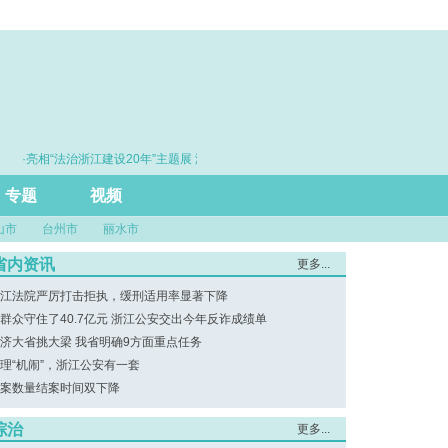
·亮相“法治浙江建设20年”主题展 浙江打造的这把“标
·赓续百年初心
尺”引领风评行业规范发展
专题
视频
山市
台州市
丽水市
省内资讯
更多...
江法院严厉打击拒执，缓刑适用率显著下降
群众守住了40.7亿元 浙江公安交出今年反诈成绩单
济大省挑大梁 我省明确9方面重点任务
理“机闹”，浙江公安有一套
案数量结案时间双下降
综治
更多...