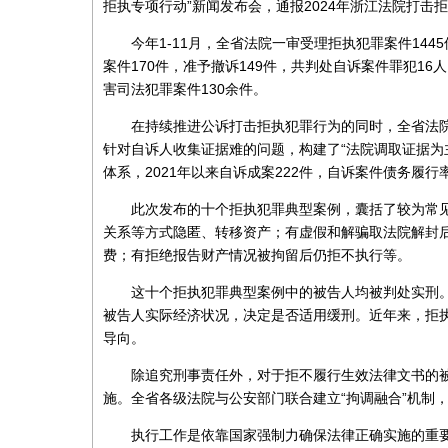
拒执专项行动”新闻发布会，通报2024年浙江法院打击
今年1-11月，全省法院一审受理拒执犯罪案件144
案件170件，准予撤诉149件，共判处自诉案件罪犯1
害司法犯罪案件130余件。
在持续推进公诉打击拒执犯罪行为的同时，全省法院
针对自诉人收集证据难的问题，构建了“法院调取证据为
体系，2021年以来自诉成案222件，自诉案件债务履行率
此次发布的十个拒执犯罪典型案例，囊括了较为常
关系等方式隐匿、转移资产；有虚假和解骗取法院解封
费；有拒绝报告财产情况被拘留后仍拒不执行等。
这十个拒执犯罪典型案例中的被告人均被判处实刑。
被告人实际经济状况，决定是否适用缓刑。近年来，拒
导向。
除追究刑事责任外，对于拒不履行生效法律文书的
施。全省各级法院与公安部门联合建立“拘调融合”机制，今
执行工作是依靠国家强制力确保法律正确实施的重要