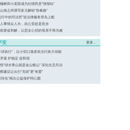
槐树和小卖部成为社情民意“情报站”
山海之间谱写多元解纷“协奏曲”
航行中的司法所”送法律服务登岛上船
人事情众人办，此心安处是吾乡
前督促和解，让思女心切的母亲不再为难
平安
更多...
非诉执行”，以小切口激发依法行政大动能
矛盾 护稳定 促和谐
悟“绿水青山就是金山银山” 深化生态共治
察建议让出行“无碍”更“有爱”
双转化”画出公益保护同心圆