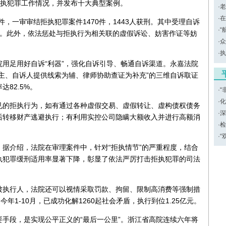
拒执犯罪工作情况，并发布十大典型案例。
·
老
·
在
5件，一审审结拒执犯罪案件1470件，1443人获刑。其中受理自诉
·
“
6人。此外，依法惩处与拒执行为相关联的虚假诉讼、妨害作证等妨
·
众
·
执
用足用好自诉“利器”，强化自诉引导、畅通自诉渠道。永嘉法院
主、自诉人提供线索为辅、律师协助查证为补充”的三维自诉取证
达82.5%。
·
“
·
化
见的拒执行为，如有通过各种虚假交易、虚假转让、虚构债权债务
·
深
后转移财产逃避执行；有利用实控公司隐瞒大额收入并进行高额消
·
检
·
“
据介绍，法院在审理案件中，针对“拒执情节”的严重程度，结合
执犯罪缓刑适用率显著下降，彰显了依法严厉打击拒执犯罪的司法
被执行人，法院还可以视情采取罚款、拘留、限制高消费等强制措
年1-10月，已成功化解1260起社会矛盾，执行到位1.25亿元。
手段，是实现公平正义的“最后一公里”。浙江省高院连续六年将