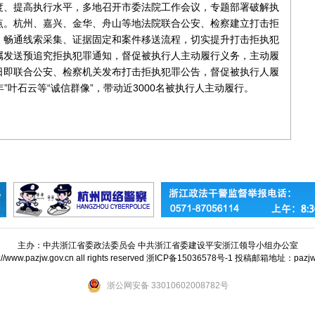
度、提高执行水平，多地召开市委法院工作会议，专题部署破解执
点。杭州、嘉兴、金华、舟山等地法院联合公安、检察建立打击拒
，畅通线索采集、证据固定和案件移送流程，切实提升打击拒执犯
属发送预追究拒执犯罪通知，督促被执行人主动履行义务，主动履
日即联合公安、检察机关发布打击拒执犯罪公告，督促被执行人履
”叶石云等“诚信群像”，带动近3000名被执行人主动履行。
主办：中共浙江省委政法委员会 中共浙江省委建设平安浙江领导小组办公室
tp://www.pazjw.gov.cn all rights reserved 浙ICP备15036578号-1 投稿邮箱地址：paz
浙公网安备 33010602008782号