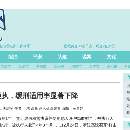
治理电诈工作体系
·拦截黄金30余千克、现金2亿余元
综治
平安
队建
说案
文化
宁波市
温州市
湖州市
嘉兴市
绍兴市
金华市
衢州市
舟
·
浙
·
帮
拒执，缓刑适用率显著下降
·
经
·
处
源：浙江法治报 作者: 记者 高敏 通讯员 高媛萱 编辑：黄意娃
·
收
获刑1年；签订虚假租赁协议并使用他人账户隐匿财产，被执行人
避执行，被执行人获刑4年3个月……12月24日，浙江高院召开“打击