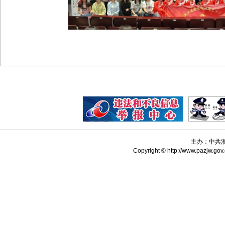
主办：中共
Copyright © http://www.pazjw