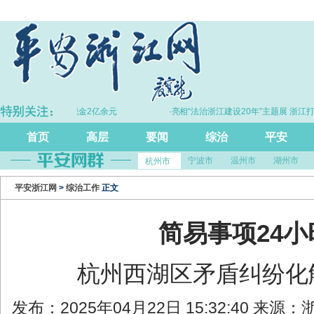
黄金30余千克、现金2亿余元
·亮相“法治浙江建设20年”主题展 浙江打造的
尺”引领风评行业规范发展
首页
高层
要闻
综治
平安
宁波市
温州市
湖州市
杭州市
平安浙江网
>
综治工作
正文
简易事项24
杭州西湖区矛盾纠纷化解
发布：2025年04月22日 15:32:40 来