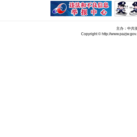
主办：中共
Copyright © http://www.pazjw