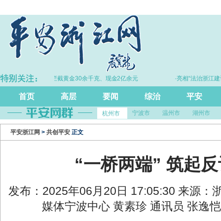
·拦截黄金30余千克、现金2亿余元
·亮相“法治浙江建设2
尺”引领
首页
高层
要闻
综治
平安
宁波市
温州市
湖州市
杭州市
平安浙江网
>
共创平安
正文
“一桥两端” 筑起反
发布：2025年06月20日 17:05:30 来
媒体宁波中心 黄素珍 通讯员 张逸