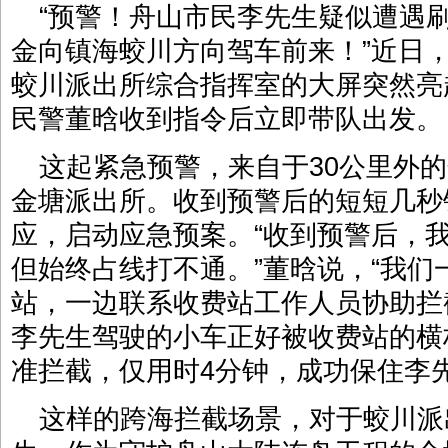
“预警！舟山市民李先生疑似遭遇
金向镇海蛟川方向驾车前来！”近日
蛟川派出所综合指挥室的大屏突然亮
民警董晗收到指令后立即带队出发。
这起紧急预警，来自于30公里外
金塘派出所。收到预警后的短短几秒
应，启动应急预案。“收到预警后，
但始终占线打不通。”董晗说，“我
站，一边联系收费站工作人员协助拦
李先生驾驶的小车正好被收费站的横
准拦截，仅用时4分钟，成功保住李先
这样的跨海拦截场景，对于蛟川派