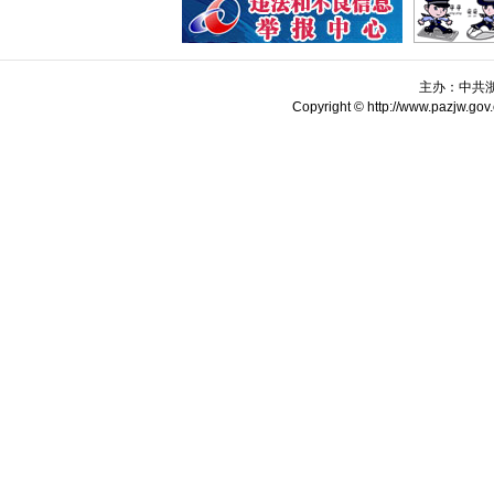
主办：中共
Copyright © http://www.pazjw