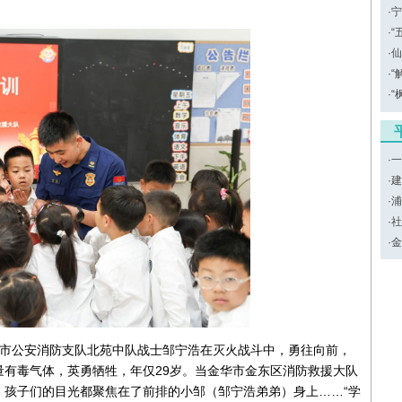
·
宁
·
“
·
仙
·
“
·
“
·
一
·
建
·
浦
·
社
·
金
义乌市公安消防支队北苑中队战士邹宁浩在灭火战斗中，勇往向前，
有毒气体，英勇牺牲，年仅29岁。当金华市金东区消防救援大队
，孩子们的目光都聚焦在了前排的小邹（邹宁浩弟弟）身上……
“学