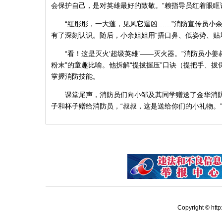
会保护自己，是对英雄最好的致敬。”赖指导员红着眼
“红彤彤，一大蓬，见风它逞凶……”消防宣传员小
有了深刻认识。
随后，
小余姐姐
用“捂口鼻、低姿势、
“看！这是灭火‘超级英雄’——灭火器。”消防员小
粉末”的童趣比喻。他拆解“提拔握压”口诀（提把手、
掌握消防技能。
课堂尾声，消防员们向小邹及其同学赠送了金华消防卡
子和杯子赠给消防员，“叔叔，这是送给你们的小礼物。
Copyright © ht