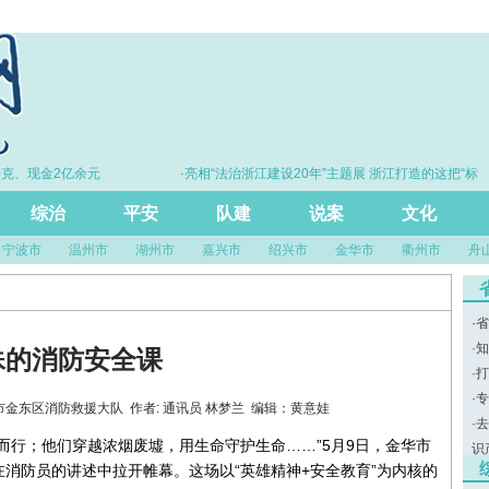
、现金2亿余元
·亮相“法治浙江建设20年”主题展 浙江打造的这把“标
尺”引领风评行业规范发展
综治
平安
队建
说案
文化
宁波市
温州市
湖州市
嘉兴市
绍兴市
金华市
衢州市
舟
·
省
·
知
殊的消防安全课
·
打
·
专
源：金华市金东区消防救援大队 作者: 通讯员 林梦兰 编辑：黄意娃
·
去
而行；他们穿越浓烟废墟，用生命守护生命……”5月9日，金华市
识
消防员的讲述中拉开帷幕。这场以“英雄精神+安全教育”为内核的