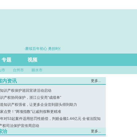
·赓续百年初心 勇担时代使命
·思维筑基 能力
专题
视频
山市
台州市
丽水市
省内资讯
更多...
知识产权保护巡回宣讲活动启动
识产权协同保护，浙江公安亮“成绩单”
造知识产权强省，让更多企业尝到甜头得到助力
家点赞！“两项指数”让减刑假释更精准
年对53起案件适用惩罚性赔偿，判赔金额1.44亿元 全省法院知
产权司法保护宣传周启动
综治
更多...