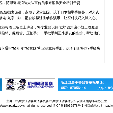
眶说，随即邀请消防大队宣传员带来消防安全培训干货。
余姐姐抛出谜语，点燃了课堂氛围。孩子们争相举手抢答，对火灾
贴墙走”九字口诀，配合模拟逃生动作演示，让应对技巧入脑入心。
姜叔叔拎着设备走上讲台，将专业知识转化为“圆滚滚小战士喷魔法
拔保险销、握喷管、压把手），手把手纠正
小朋友的
姿势，帮助他们
通IP“猪哥哥”“猪妹妹”和定制宣传手册。孩子们则将DIY手绘袋
”
主办：中共浙江省委政法委员会 中共浙江省委建设平安浙江领导小组办公室
tp://www.pazjw.gov.cn all rights reserved 浙ICP备15036578号-1 投稿邮箱地址：paz