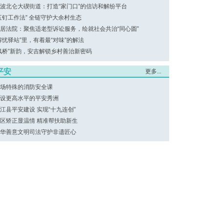
波北仑大碶街道：打造“家门口”的信访和解纷平台
五钉工作法” 全链守护大余村生态
居法院：聚焦适老型诉讼服务，绘就社会共治“同心圆”
解忧驿站”里，有着最“对味”的解法
枫桥”新韵，安吉解锁乡村善治新密码
平安
更多...
场特殊的消防安全课
设更高水平的平安秀洲
江县平安建设 实现“十九连创”
区矫正显温情 精准帮扶助新生
华善意文明司法守护非遗匠心