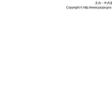
主办：中共
Copyright © http://www.pazjw