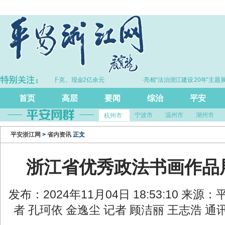
·拦截黄金30余千克、现金2亿余元
·亮相“法治浙江建设20年”主题展 浙
尺”引领风评行业规范发
首页
高层
要闻
综治
平安
宁波市
温州市
湖州市
杭州市
平安浙江网
>
省内资讯
正文
浙江省优秀政法书画作品
发布：2024年11月04日 18:53:10 来
者 孔珂依 金逸尘 记者 顾洁丽 王志浩 