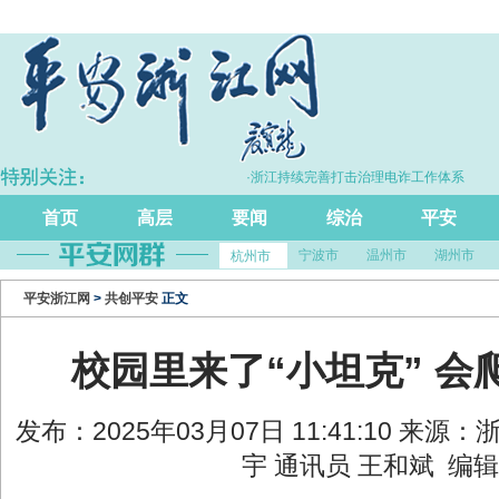
P同比增长5.7%
·浙江持续完善打击治理电诈工作体系
首页
高层
要闻
综治
平安
宁波市
温州市
湖州市
杭州市
平安浙江网
>
共创平安
正文
校园里来了“小坦克” 
发布：2025年03月07日 11:41:10 来
宇 通讯员 王和斌 编