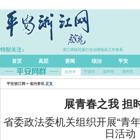
增长5.7%
·浙江持续完善打击治理电诈工作体系
首页
高层
要闻
综治
平安
宁波市
温州市
湖州市
杭州市
平安浙江网
>
省内资讯
正文
展青春之我 担
省委政法委机关组织开展“青年
日活动