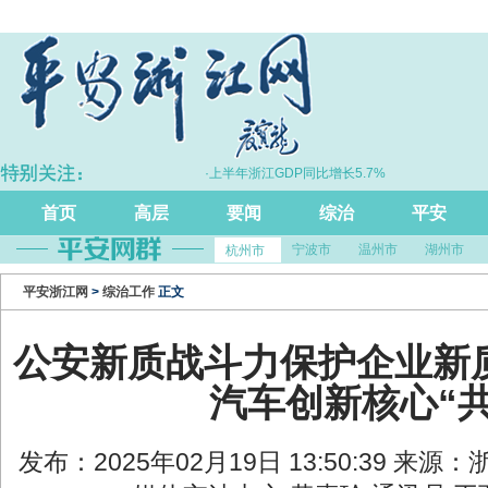
”跃升
·上半年浙江GDP同比增长5.7%
·
首页
高层
要闻
综治
平安
宁波市
温州市
湖州市
杭州市
平安浙江网
>
综治工作
正文
公安新质战斗力保护企业新
汽车创新核心“
发布：2025年02月19日 13:50:39 来