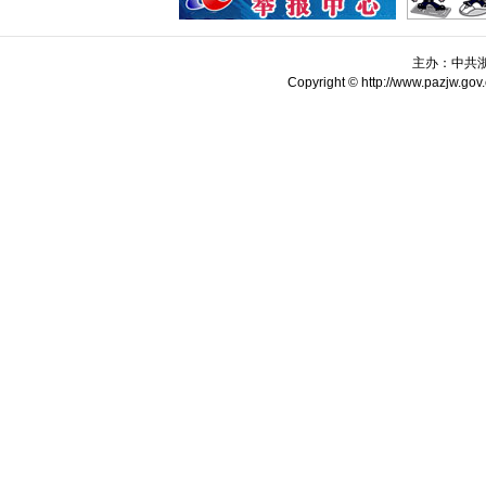
主办：中共
Copyright © http://www.pazjw