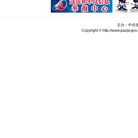
主办：中共
Copyright © http://www.pazjw