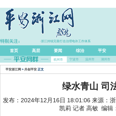
%
·浙江持续完善打击治理电诈工作体系
·
首页
高层
要闻
综治
平安
宁波市
温州市
湖州市
杭州市
平安浙江网
>
共创平安
正文
绿水青山 司
发布：2024年12月16日 18:01:06 来源
凯莉 记者 高敏 编