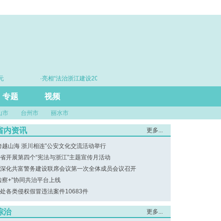
·亮相“法治浙江建设20年”主题展 浙江打造的这把“标
·赓
尺”引领风评行业规范发展
专题
视频
山市
台州市
丽水市
省内资讯
更多...
跨越山海 浙川相连”公安文化交流活动举行
省开展第四个“宪法与浙江”主题宣传月活动
深化共富警务建设联席会议第一次全体成员会议召开
检察+”协同共治平台上线
处各类侵权假冒违法案件10683件
综治
更多...