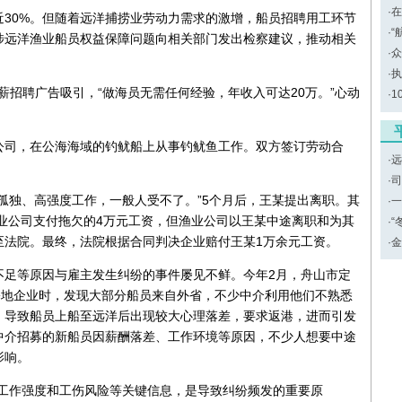
·
在
30%。但随着远洋捕捞业劳动力需求的激增，船员招聘用工环节
·
“
涉远洋渔业船员权益保障问题向相关部门发出检察建议，推动相关
·
众
·
执
高薪招聘广告吸引，“做海员无需任何经验，年收入可达20万。”心动
·
1
公司，在公海海域的钓鱿船上从事钓鱿鱼工作。双方签订劳动合
·
远
·
司
孤独、高强度工作，一般人受不了。”5个月后，王某提出离职。其
·
一
渔业公司支付拖欠的4万元工资，但渔业公司以王某中途离职和为其
·
“
至法院。最终，法院根据合同判决企业赔付王某1万余元工资。
·
金
不足等原因与雇主发生纠纷的事件屡见不鲜。今年2月，舟山市定
基地企业时，发现大部分船员来自外省，不少中介利用他们不熟悉
，导致船员上船至远洋后出现较大心理落差，要求返港，进而引发
中介招募的新船员因薪酬落差、工作环境等原因，不少人想要中途
影响。
瞒工作强度和工伤风险等关键信息，是导致纠纷频发的重要原