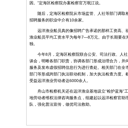
因。”定海区检察院办案检察官万珉江说。
随后，定海区检察院从市场监管、人社等部门调取
招聘服务的职业中介有10余家。
远洋渔业船员真的像招聘广告承诺的那样工资高、
渔业船员平均工资水平为每年7—8万元。由于长期要在
独。
今年8月，定海区检察院联合公安、司法行政、人
谈会，明晰各部门职责，协调各部门形成治理合力，并
服务及发布虚假招聘信息行为进行查处。相关部门在全
部门等形成跨部门执法联动机制，加大执法检查力度。截
受益远洋渔业劳动者达6000余人。
舟山市检察机关还在远洋渔业基地设立“检护蓝海”
地劳动者维权法律咨询服务点，组建起以远洋检察官助理
队，强化普法宣传，做优司法救助。