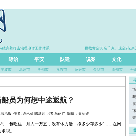
续完善打击治理电诈工作体系
·拦截黄金30余千克、现金2亿余元
综治
平安
队建
说案
文化
宁波市
温州市
湖州市
嘉兴市
绍兴市
金华市
衢州市
舟
·
“
·
我
新船员为何想中途返航？
·
省
·
“
源：浙江法治报 作者: 通讯员 陈洪娜 记者 马丽红 编辑：黄意娃
·
查
8小时，包吃住，月入一万五，没有体力活，挣多少存多少”……在网
山求职。