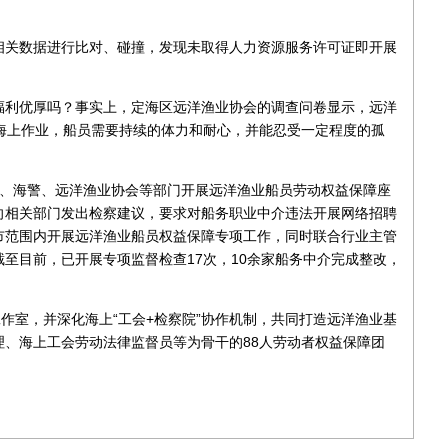
相关数据进行比对、碰撞，发现未取得人力资源服务许可证即开展
福利优厚吗？事实上，定海区远洋渔业协会的调查问卷显示，远洋
海上作业，船员需要持续的体力和耐心，并能忍受一定程度的孤
社、海警、远洋渔业协会等部门开展远洋渔业船员劳动权益保障座
向相关部门发出检察建议，要求对船务职业中介违法开展网络招聘
市范围内开展远洋渔业船员权益保障专项工作，同时联合行业主管
至目前，已开展专项监督检查17次，10余家船务中介完成整改，
工作室，并深化海上“工会+检察院”协作机制，共同打造远洋渔业基
、海上工会劳动法律监督员等为骨干的88人劳动者权益保障团