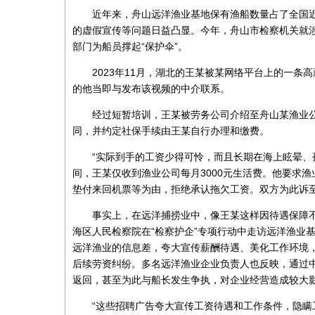
近年来，舟山远洋渔业基地保有渔船数量占了全国近
的虚假宣传等问题日益凸显。今年，舟山市检察机关就
部门为船员撑起“保护伞”。
2023年11月，湖北的王某被某网络平台上的一条
的他当即与发布该视频的中介联系。
经过短暂培训，王某被劳务公司介绍至舟山某渔业
同，并约定社保手续由王某自行办理和缴费。
“实际到手的工资少得可怜，而且长期在海上眩晕、
间，王某仅收到渔业公司每月3000元生活费。他要求
垫付来回机票等为由，拒绝承认拖欠工资。双方为此诉
事实上，在远洋捕捞业中，像王某这样因待遇保障
海区人民检察院在“检察护企”专项行动中走访远洋渔业
远洋渔业的信息差，夸大宣传薪酬待遇、美化工作环境
后续劳资纠纷。多名远洋渔业企业负责人也反映，通过
返回，甚至为此与船长发生争执，对企业经营造成较大
“这些招聘广告夸大宣传工资待遇和工作条件，隐