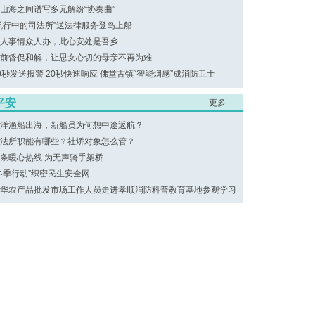
山海之间谱写多元解纷“协奏曲”
航行中的司法所”送法律服务登岛上船
人事情众人办，此心安处是吾乡
前督促和解，让思女心切的母亲不再为难
0秒发送报警 20秒快速响应 佛堂古镇“智能烟感”成消防卫士
平安
更多...
洋渔船出海，新船员为何想中途返航？
法所职能有哪些？社矫对象怎么管？
条暖心热线 为无声骑手架桥
冬季行动”织密民生安全网
华农产品批发市场工作人员走进孝顺消防科普教育基地参观学习