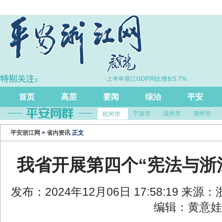
化学反应”跃升
·上半年浙江GDP同比增长5.7%
首页
高层
要闻
综治
平安
宁波市
温州市
湖州市
杭州市
平安浙江网
>
省内资讯
正文
我省开展第四个“宪法与浙
发布：2024年12月06日 17:58:19 来
编辑：黄意