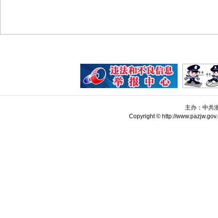
主办：中共
Copyright © http://www.pazjw