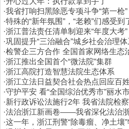
·
开心过大年：执行款拿到手了
·
我省打响扫黑除恶专项斗争“第一枪”
·
特殊的“新年氛围”，“老赖”们感受到
·
浙江普法责任清单制迎来“年度大考”
·
巩固提升“三治融合”城乡社会治理体
·
检警企三方合作 全国首家网络生态
·
浙江推出全国首个“微法院”集群
·
浙江高院打造智慧法院生态体系
·
浙江立法日益契合社会热点回应百
·
守护平安 看“全国综治优秀市”丽水
·
新行政诉讼法施行2年 我省法院检
·
法治浙江新画卷——我省深化法治
·
这一年，浙江刑警“除毒瘤、净土壤