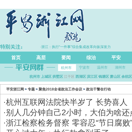
界联勤联动工作平台
·浙江：执行“一件事”综合集成改革向纵深发力
·
”
首页
高层
要闻
综治
平安
宁波市
温州市
湖州市
杭州市
杭州市
上城区
拱墅区
江干区
西湖区
滨江区
钱塘区
萧山区
余杭区
平安浙江网
>
专题
>
聚焦2018全省政法工作会议
>
政法干警在行动
·
杭州互联网法院快半岁了 长势喜人
·
别人几分钟自己2小时，大伯为啥还
·
浙江检察检务督察 零容忍“节日腐败