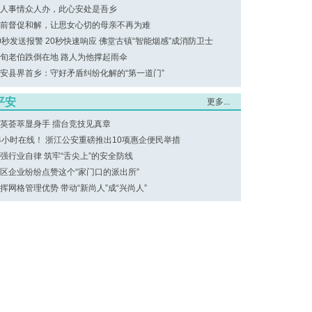
人事情众人办，此心安处是吾乡
前督促和解，让思女心切的母亲不再为难
0秒发送报警 20秒快速响应 佛堂古镇“智能烟感”成消防卫士
旬老伯跌倒在地 路人为他撑起雨伞
安县界首乡：守好矛盾纠纷化解的“第一道门”
平安
更多...
英荟萃显身手 擂台竞技见真章
4小时在线！ 浙江公安重磅推出10项惠企便民举措
强行业自律 筑牢“舌尖上”的安全防线
区企业纷纷点赞这个“家门口的派出所”
挥网格管理优势 带动“新尚人”成“兴尚人”