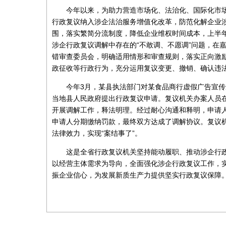
今年以来，为助力营造市场化、法治化、国际化市场
行政复议纳入涉企法治服务增值化改革，防范化解企业涉
围，落实繁简分流制度，降低企业维权时间成本，上半年
涉企行政复议调解中存在的“不敢调、不愿调”问题，在
错审查委员会，明确适用情形和审查规则，落实正向激
政征收等行政行为，充分运用复议变更、撤销、确认违
今年3月，某县执法部门对某食品商行虚假广告宣传
当地县人民政府提出行政复议申请。复议机关办案人员
开展调解工作，释法明理。经过耐心沟通和释明，申请
申请人分期缴纳罚款，最终双方达成了调解协议。复议
法律效力，实现“案结事了”。
这是全省行政复议机关坚持能动履职、推动涉企行政
以经营主体需求为导向，全面强化涉企行政复议工作，
振企业信心，为发展新质生产力提供坚实行政复议保障