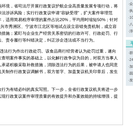
·
众
环境，省司法厅开展行政复议护航企业高质量发展专项行动，将
·
执
法涉诉风险；实行行政复议申请“容缺受理”，扩大案件审理范
·
1
，适用简易程序审理的案件占比20%，平均用时缩短50%；针对
·
八
嘉兴市秀洲区、宁波市江北区等地试点设立容错免责机制，成立容
·
淳
励措施；紧盯与企业生产经营关系密切的行政许可、行政处罚、行
法、责令履行等纠错决定，纠正涉企违法或不当行为。
违法行为作出行政处罚。该食品商行经营者认为处罚过重，遂向
·
群
在查明案件事实的基础上，以化解行政争议为目的，对双方当事人
·
2
人承诺积极采取补救措施，消除违法行为的后果，被申请人也同意
·
加
机关制作行政复议调解书，双方签字、加盖复议机关印章后，发生
·
园
·
发
行为有错必纠的真实写照。下一步，全省行政复议机关将进一步
实现行政复议案件审理质量的有效提升和办案效能的持续增强，提
。