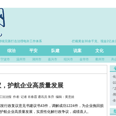
续完善打击治理电诈工作体系
·拦截黄金30余千克、现金2亿余元
综治
平安
队建
说案
文化
宁波市
温州市
湖州市
嘉兴市
绍兴市
金华市
衢州市
舟
·
化
·
以
议，护航企业高质量发展
·
“
·
用
源：浙江法治报 作者: 记者 肖春霞 通讯员 朱乔 编辑：黄意娃
·
全
发行政复议意见书建议书43件，调解成功1224件，为企业挽回损
复议护航企业高质量发展，实质性化解行政争议，成绩喜人。