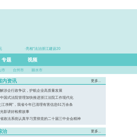
·亮相“法治浙江建设20年”主题展 浙江打造的这把“标
·
尺”引领风评行业规范发展
专题
视频
山市
台州市
丽水市
省内资讯
更多...
解涉企行政争议，护航企业高质量发展
中国式法院管理加快推进浙江法院工作现代化
之江净网”，我省今年已清理有害信息61万余条
光影讲好检察故事
省政法系统认真学习贯彻党的二十届三中全会精神
综治
更多...