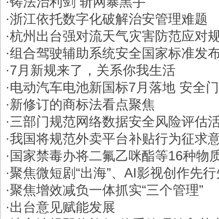
·
铸法治利剑 斩网暴黑手
·
浙江依托数字化破解治安管理难题
·
杭州出台强对流天气灾害防范应对
·
组合驾驶辅助系统安全国家标准发
·
7月新规来了，关系你我生活
·
电动汽车电池新国标7月落地 安全
·
新修订的商标法看点聚焦
·
三部门规范网络数据安全风险评估
·
我国将规范外卖平台补贴行为征求
·
国家禁毒办将二氟乙咪酯等16种物
·
聚焦微短剧“出海”、AI影视创作先
·
聚焦增效减负一体抓实“三个管理”
·
出台意见赋能发展