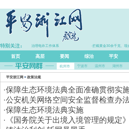
·浙江持续完善打击治理电诈工作体系
·拦截黄金30余千克、现金2
首页
高层
要闻
综治
平安
宁波市
温州市
湖州市
杭州市
平安浙江网
>
政策法规
·
保障生态环境法典全面准确贯彻实
·
公安机关网络空间安全监督检查办
·
保障生态环境法典实施
·
《国务院关于出境入境管理的规定