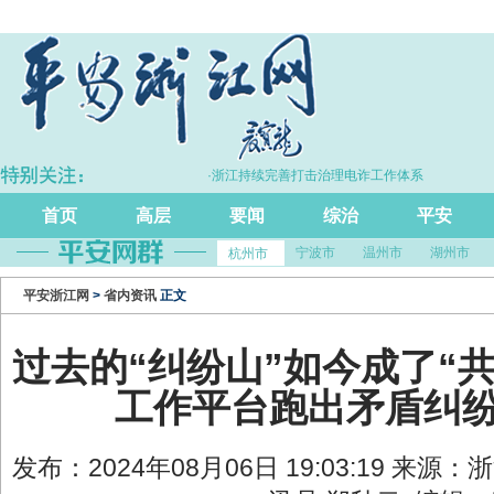
长5.7%
·浙江持续完善打击治理电诈工作体系
首页
高层
要闻
综治
平安
宁波市
温州市
湖州市
杭州市
平安浙江网
>
省内资讯
正文
过去的“纠纷山”如今成了“共
工作平台跑出矛盾纠纷
发布：2024年08月06日 19:03:19 来源