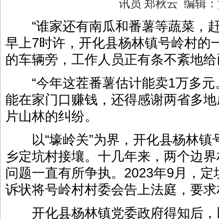
讯员 郑秋云 编辑
“谁家还有南瓜和番薯等蔬菜，赶快
早上7时许，开化县杨林镇号岭村的
的车辆旁，工作人员正有条不紊地给
“今年这茬番薯估计能卖1万多元。
能在家门口赚钱，还得感谢两省多地
片山林的纠纷。
以“壕岭关”为界，开化县杨林镇
乡定坑村接壤。十几年来，两个边界
问题一直有所争执。2023年9月，
诉状将号岭村村委会告上法庭，要求
开化县杨林镇党委政府得知后，