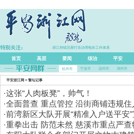
5.7%
·浙江持续完善打击治理电诈工作体系
首页
高层
要闻
综治
平安
宁波市
温州市
湖州市
杭州市
平安浙江网
>
警坛记事
·
这张“人肉板凳”，帅气！
·
全面普查 重点管控 沿街商铺违规住
·
前湾新区大队开展“精准入户送平安
·
重拳出击 防范未然 慈溪市重点严