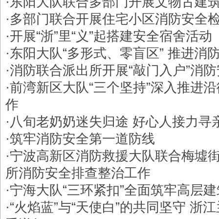
·
东阳大队联合多部门开展文物古建
·
多部门联合开展住宅小区消防安全
·
开展“浙”里“义”起搭建安全宿舍活动
·
东阳大队“多形式、零盲区” 推进消
·
消防联合派出所开展“敲门入户”消
·
前湾新区大队“三个坚持”深入推进
作
·
八旬老奶奶迷失归途 好心人接力寻
·
筑牢消防安全第一道防线
·
宁波高新区消防救援大队联合梅墟街
所消防安全排查整治工作
·
宁海大队“三环紧扣”全面筑牢高层
·
“火焰蓝”与“天使白”的共同坚守 浙江