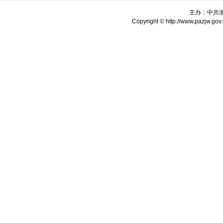
主办：中共
Copyright © http://www.pazjw