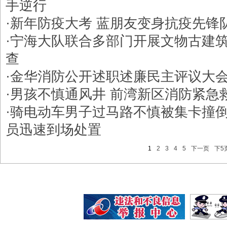
手逆行
·
新年防疫大考 蓝朋友变身抗疫先锋
·
宁海大队联合多部门开展文物古建
查
·
金华消防公开述职述廉民主评议大
·
男孩不慎通风井 前湾新区消防紧急
·
骑电动车男子过马路不慎被集卡撞倒
员迅速到场处置
1
2
3
4
5
下一页
下5