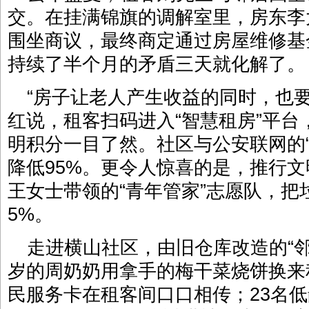
交。在挂满锦旗的调解室里，房东李
围坐商议，最终商定通过房屋维修基
持续了半个月的矛盾三天就化解了。
“房子让老人产生收益的同时，也
红说，租客扫码进入“智慧租房”平
明积分一目了然。社区与公安联网的
降低95%。更令人惊喜的是，推行文明
王女士带领的“青年管家”志愿队，把
5%。
走进横山社区，由旧仓库改造的“邻
岁的周奶奶用拿手的梅干菜烧饼换来
民服务卡在租客间口口相传；23名低