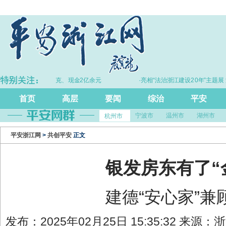
·拦截黄金30余千克、现金2亿余元
·亮相“法治浙江建设20年”主题展 浙
尺”引领风评行业规范发
首页
高层
要闻
综治
平安
宁波市
温州市
湖州市
杭州市
平安浙江网
>
共创平安
正文
银发房东有了“
建德“安心家”兼
发布：2025年02月25日 15:35:32 来源