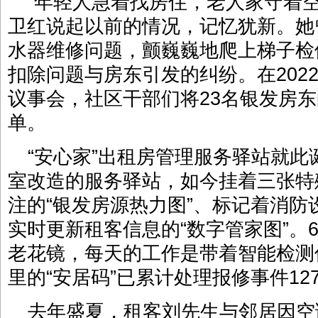
“年轻人急着找房住，老人家守着
卫红说起以前的情况，记忆犹新。她
水器维修问题，颤巍巍地爬上梯子检
扣除问题与房东引发的纠纷。在202
议事会，社区干部们将23名银发房东
单。
“安心家”出租房管理服务驿站就
室改造的服务驿站，如今挂着三张特
注的“银发房源热力图”、标记着消防
实时更新租客信息的“数字管家图”。
老花镜，每天的工作是带着智能检测
里的“安居码”已累计处理报修事件12
去年盛夏，租客刘先生与邻居因空