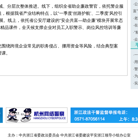
·
公
领域、分层次整体推进。线下，组织全省助企廉政警官，依托警企服
富
根据我省产业结构特点，以“一季度‘丝路护航’、二季度‘风控引
·
老
面开展。线上，依托省公安厅建设的“安企共富—助企廉”模块开展常态
·
在
批精品课件，全天候支撑企业对员工入职警示、岗位风控培训等廉
·
“
·
众
龙围绕跨境企业常见的职务侵占、挪用资金等风险，结合典型案
授课。
·
一
·
用
·
警
·
为
·
实
主办：中共浙江省委政法委员会 中共浙江省委建设平安浙江领导小组办公室