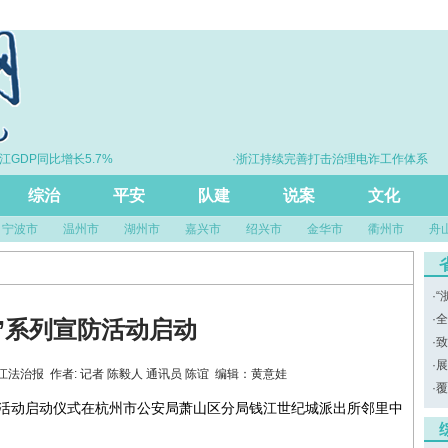
GDP同比增长5.7%
·浙江持续完善打击治理电诈工作体系
综治
平安
队建
说案
文化
宁波市
温州市
湖州市
嘉兴市
绍兴市
金华市
衢州市
舟
·
“
·
全
”系列宣防活动启动
·
致
·
展
源：浙江法治报 作者: 记者 陈毅人 通讯员 陈谊 编辑：黄意娃
·
覆
宣防活动启动仪式在杭州市公安局萧山区分局钱江世纪城派出所邻里中