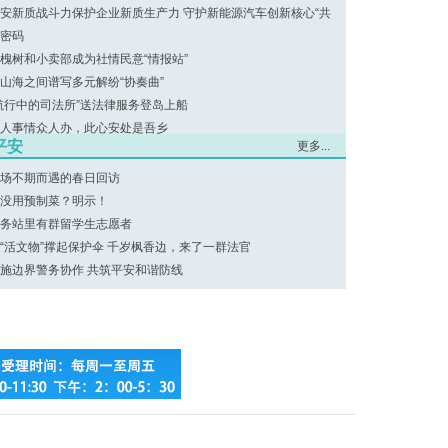
安新质战斗力保护企业新质生产力 守护新能源汽车创新核心“共
”密码
槐树和小卖部成为社情民意“情报站”
山海之间谱写多元解纷“协奏曲”
航行中的司法所”送法律服务登岛上船
人事情众人办，此心安处是吾乡
平安
更多...
场不期而遇的春日回访
没用预制菜？明示！
务站里有群留学生志愿者
“活文物”撑起保护伞 千岁枫香边，来了一群法官
施边界警务协作 共筑平安和谐防线