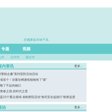
·拦截黄金30余千克、现金2亿余元
·亮相“法治浙江建设2
尺”引领
专题
视频
山市
台州市
丽水市
省内资讯
更多...
浙警助企廉”系列宣防活动启动
省首个！涉案珍稀濒危植物有了“家”
敬了不起的她们
青春之我 担时代之责
盖10个重点领域 省检察院启动“食药安全益路行”检察监督
综治
更多...