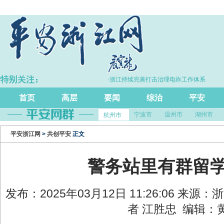
P同比增长5.7%
·浙江持续完善打击治理电诈工作体系
首页
高层
要闻
综治
平安
宁波市
温州市
湖州市
杭州市
平安浙江网
>
共创平安
正文
警务站里有群留
发布：2025年03月12日 11:26:06 来源
者 江胜忠 编辑