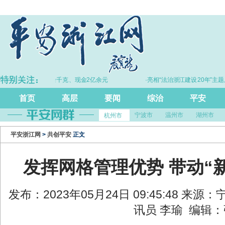
·拦截黄金30余千克、现金2亿余元
·亮相“法治浙江建设20年”主题展 浙
尺”引领风评行业规范发
首页
高层
要闻
综治
平安
宁波市
温州市
湖州市
杭州市
平安浙江网
>
共创平安
正文
发挥网格管理优势 带动“新
发布：2023年05月24日 09:45:48 来
讯员 李瑜 编辑