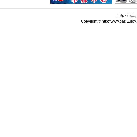
主办：中共
Copyright © http://www.pazjw