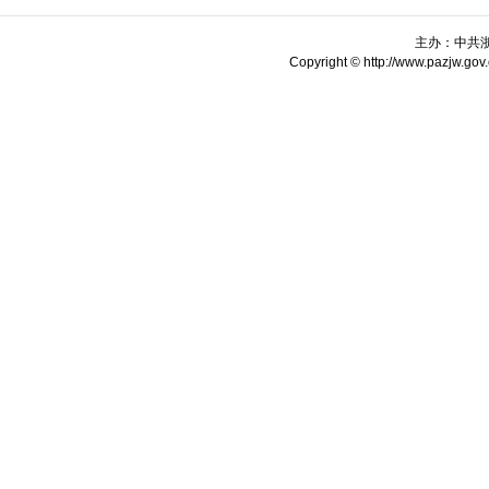
主办：中共
Copyright © http://www.pazjw