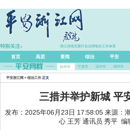
5.7%
·浙江持续完善打击治理电诈工作体系
首页
高层
要闻
综治
平安
宁波市
温州市
湖州市
杭州市
平安浙江网
>
综治工作
正文
三措并举护新城 平
发布：2025年06月23日 17:58:05 来
心 王芳 通讯员 秀平 