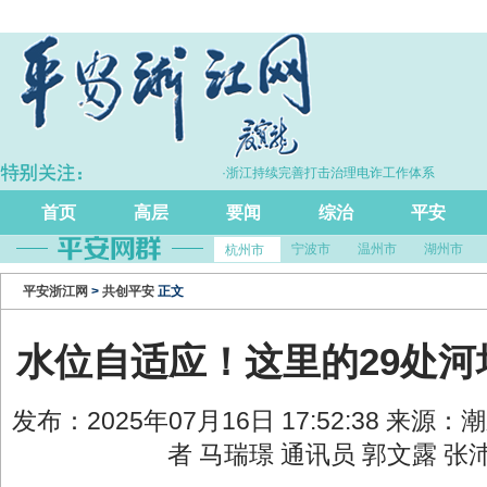
增长5.7%
·浙江持续完善打击治理电诈工作体系
首页
高层
要闻
综治
平安
宁波市
温州市
湖州市
杭州市
平安浙江网
>
共创平安
正文
水位自适应！这里的29处河埠
发布：2025年07月16日 17:52:38 来源
者 马瑞璟 通讯员 郭文露 