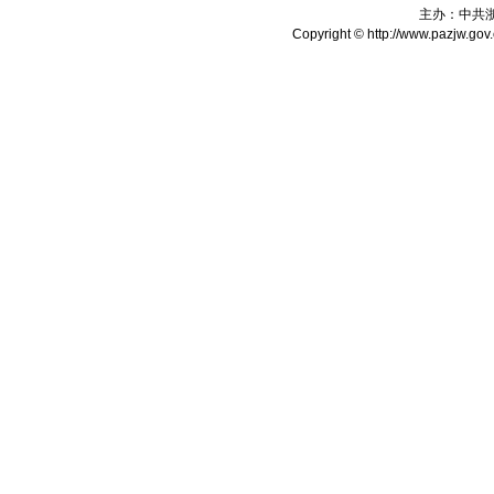
主办：中共
Copyright © http://www.pazjw