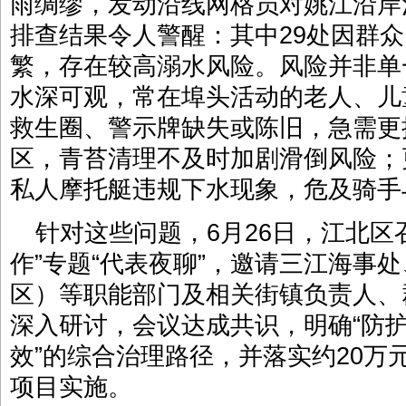
雨绸缪，发动沿线网格员对姚江沿岸
排查结果令人警醒：其中29处因群
繁，存在较高溺水风险。风险并非单
水深可观，常在埠头活动的老人、儿
救生圈、警示牌缺失或陈旧，急需更
区，青苔清理不及时加剧滑倒风险；
私人摩托艇违规下水现象，危及骑手
针对这些问题，6月26日，江北区
作”专题“代表夜聊”，邀请三江海事
区）等职能部门及相关街镇负责人、
深入研讨，会议达成共识，明确“防
效”的综合治理路径，并落实约20万
项目实施。