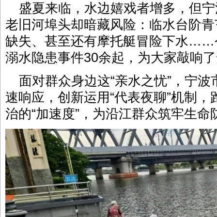
盛夏来临，水边嬉戏者增多，但宁
老旧河埠头却暗藏风险：临水台阶青
缺失、甚至还有摩托艇冒险下水……
溺水隐患事件30余起，为大家敲响
面对群众身边这“亲水之忧”，宁
速响应，创新运用“代表夜聊”机制
治的“加速度”，为沿江群众筑牢生命