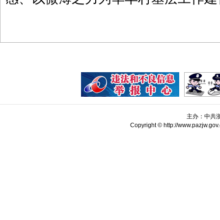
主办：中共
Copyright © http://www.pazjw