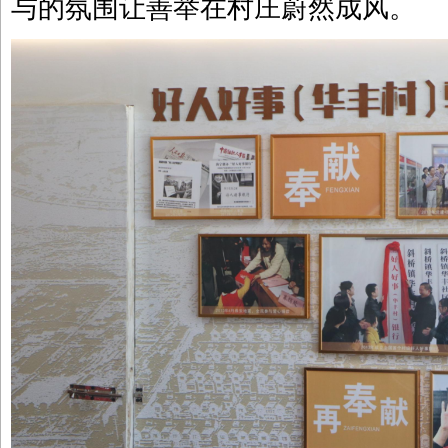
与的氛围让善举在村庄蔚然成风。