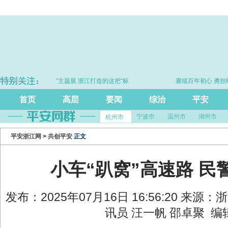
法治浙江建设20年”主题展 浙江打造的这把“标
·赓续百年初心 勇担时代
尺”引领风评行业规范发展
首页
高层
要闻
综治
平安
宁波市
温州市
湖州市
杭州市
平安浙江网
>
共创平安
正文
小车“趴窝”高速路 民
发布：2025年07月16日 16:56:20 来源
讯员 汪一帆 邵卓聚 