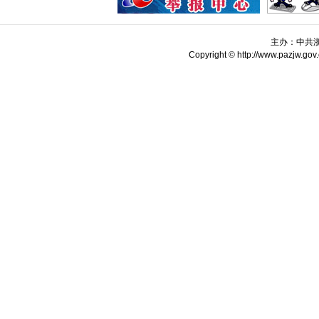
主办：中共
Copyright © http://www.pazjw