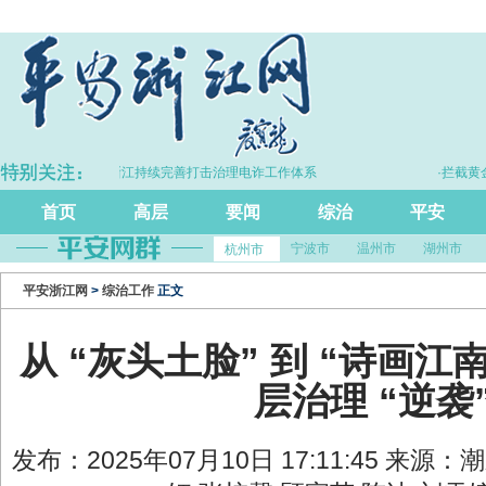
·浙江持续完善打击治理电诈工作体系
·拦截黄金30余千克、
首页
高层
要闻
综治
平安
宁波市
温州市
湖州市
杭州市
平安浙江网
>
综治工作
正文
从 “灰头土脸” 到 “诗画江
层治理 “逆袭
发布：2025年07月10日 17:11:45 来源