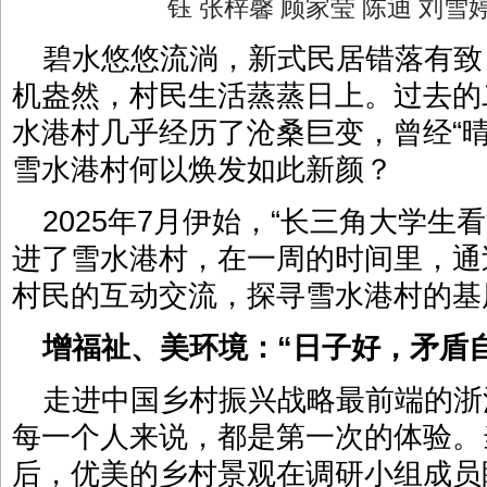
钰 张梓馨 顾家莹 陈迪 刘
碧水悠悠流淌，新式民居错落有致
机盎然，村民生活蒸蒸日上。过去的
水港村几乎经历了沧桑巨变，曾经“
雪水港村何以焕发如此新颜？
2025年7月伊始，“长三角大学生
进了雪水港村，在一周的时间里，通
村民的互动交流，探寻雪水港村的基
增福祉、美环境：“日子好，矛盾
走进中国乡村振兴战略最前端的浙
每一个人来说，都是第一次的体验。
后，优美的乡村景观在调研小组成员