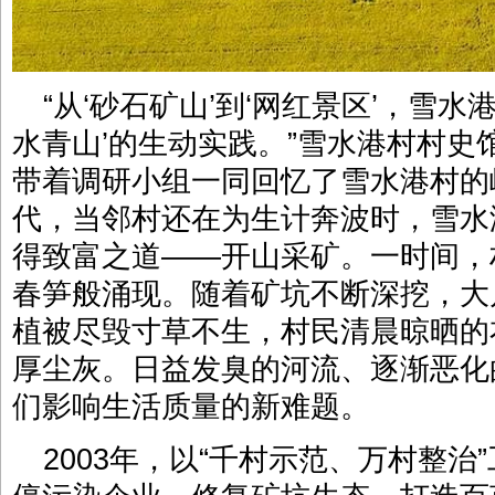
“从‘砂石矿山’到‘网红景区’，雪
水青山’的生动实践。”雪水港村村史
带着调研小组一同回忆了雪水港村的峥
代，当邻村还在为生计奔波时，雪水
得致富之道——开山采矿。一时间，
春笋般涌现。随着矿坑不断深挖，大
植被尽毁寸草不生，村民清晨晾晒的
厚尘灰。日益发臭的河流、逐渐恶化
们影响生活质量的新难题。
2003年，以“千村示范、万村整