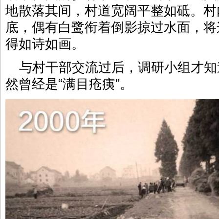
地散落其间，村道宽阔平整如砥。村
底，偶有白鹭衔着倒影掠过水面，将
得如诗如画。
与村干部交流过后，调研小组才知
然曾经是“满目疮痍”。