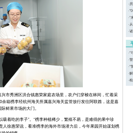
·
房
·
"
·
“
·
从
·
诸
·
“
·
警
·
“
·
解
·
检
嘉兴市秀洲区洪合镇惠荣家庭农场里，农户们穿梭在林间，忙着采
0余箱槜李经杭州海关所属嘉兴海关监管放行发往阿联酋，这是嘉
国际鲜果市场的大门。
以吸着吃的李子”。“槜李种植稀少，繁殖不易，是难得的果中珍
负责人徐惠荣说，看准槜李的海外市场潜力后，今年果园开始谋划槜
市场的销售。