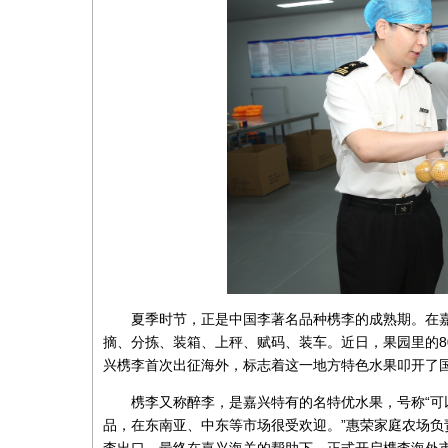
夏季时节，正是中国李著名品种槜李的成熟期。在
摘、分拣、装箱、上秤、赋码、装车。近日，果园里的8
兴槜李首次出征海外，标志着这一地方特色水果叩开了
槜李又称醉李，是嘉兴特有的名特优水果，号称“可
品，在东南亚、中东等市场很受欢迎。”惠荣家庭农场
李出口，最终在嘉兴海关的帮助下，正式开启槜李海外