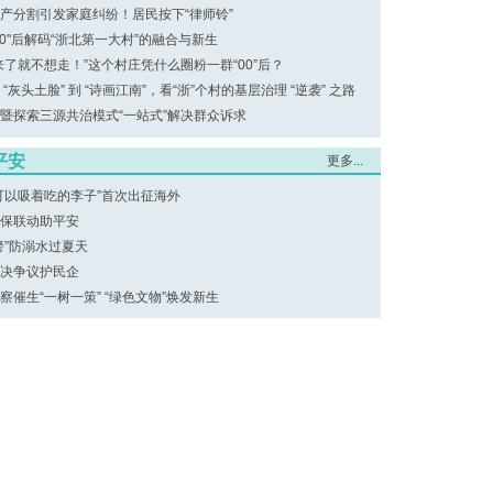
产分割引发家庭纠纷！居民按下“律师铃”
00"后解码“浙北第一大村”的融合与新生
来了就不想走！”这个村庄凭什么圈粉一群“00”后？
 “灰头土脸” 到 “诗画江南”，看“浙”个村的基层治理 “逆袭” 之路
暨探索三源共治模式“一站式”解决群众诉求
平安
更多...
可以吸着吃的李子”首次出征海外
保联动助平安
警”防溺水过夏天
决争议护民企
察催生“一树一策” “绿色文物”焕发新生