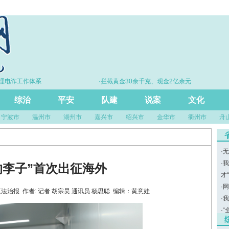
电诈工作体系
·拦截黄金30余千克、现金2亿余元
·亮
综治
平安
队建
说案
文化
宁波市
温州市
湖州市
嘉兴市
绍兴市
金华市
衢州市
舟
·
无
·
我
的李子”首次出征海外
才
·
网
源：浙江法治报 作者: 记者 胡宗昊 通讯员 杨思聪 编辑：黄意娃
·
我
·
“