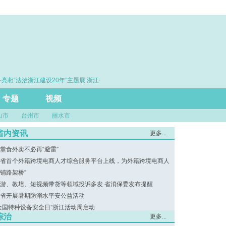
相“法治浙江建设20年”主题展 浙江打造的这把“标
·赓续百年初心 勇担
尺”引领风评行业规范发展
专题
视频
山市
台州市
丽水市
省内资讯
更多...
堂食外卖不必再“避雷”
省首个外籍跨境电商人才综合服务平台上线，为外籍跨境电商人
“铺路架桥”
游、教培、短视频带货等领域投诉多发 省消保委发布提醒
省开展暑期防溺水平安公益活动
全国特种设备安全日”浙江活动周启动
综治
更多...