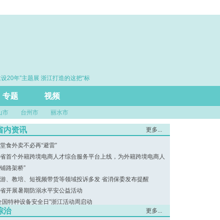
”主题展 浙江打造的这把“标
·赓续百年初心 勇担时代使命
评行业规范发展
专题
视频
山市
台州市
丽水市
省内资讯
更多...
堂食外卖不必再“避雷”
省首个外籍跨境电商人才综合服务平台上线，为外籍跨境电商人
“铺路架桥”
游、教培、短视频带货等领域投诉多发 省消保委发布提醒
省开展暑期防溺水平安公益活动
全国特种设备安全日”浙江活动周启动
综治
更多...