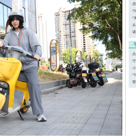
·
房
·
"
·
“
·
从
·
诸
·
共
·
守
·
小
·
“
·
警