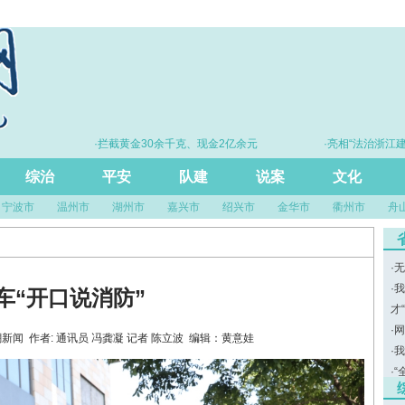
·拦截黄金30余千克、现金2亿余元
·亮相“法治浙江建设20年
尺”引领风
综治
平安
队建
说案
文化
宁波市
温州市
湖州市
嘉兴市
绍兴市
金华市
衢州市
舟
·
无
·
我
车“开口说消防”
才
·
网
来源：潮新闻 作者: 通讯员 冯龚凝 记者 陈立波 编辑：黄意娃
·
我
·
“