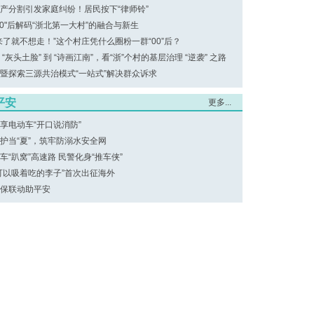
产分割引发家庭纠纷！居民按下“律师铃”
00"后解码“浙北第一大村”的融合与新生
来了就不想走！”这个村庄凭什么圈粉一群“00”后？
 “灰头土脸” 到 “诗画江南”，看“浙”个村的基层治理 “逆袭” 之路
暨探索三源共治模式“一站式”解决群众诉求
平安
更多...
享电动车“开口说消防”
护当“夏”，筑牢防溺水安全网
车“趴窝”高速路 民警化身“推车侠”
可以吸着吃的李子”首次出征海外
保联动助平安