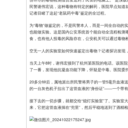
民警谢伟宏说，这种毒物有特定的解药，医院早点知道就
记者目睹了这起“老鼠药中毒”鉴定的全过程。
为“毒物”做鉴定的，不是民警本人，而是一间全自动的实
也能做实验。这是国内公安系统首个能自动全流程检测
食，也有他人投毒的风险存在，公安机关可以通过毒物
空无一人的实验室如何快速鉴定出毒物？记者探访发现
当天上午8时，谢伟宏接到了杭州某医院的电话。该医院
了一番，发现他抗凝血功能下降，怀疑是中毒。医院委
20多分钟后，属地派出所民警将男子的一管5毫升血液
的一台灰色机子拉出了这管血液的“身份证”——一个带
接下去的一切步骤，就都交给“熄灯实验室”了。实验室大
来，它把这管血液揣在“兜里”，然后平稳地送到了酒精