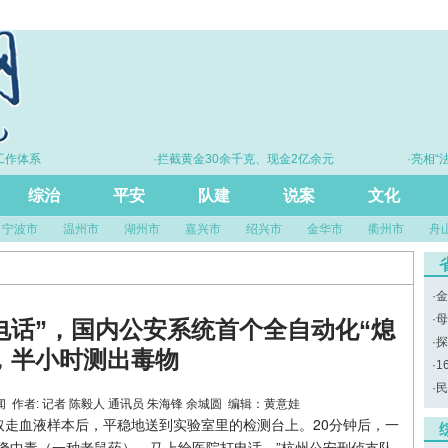
体系
·拦截黄金30余千克、现金2亿余元
·亮相“法
综治
平安
队建
说案
文化
宁波市
温州市
湖州市
嘉兴市
绍兴市
金华市
衢州市
舟
·
金
·
母
电话”，国内公安系统首个全自动化“熄
·
探
，半小时测出毒物
·
1
·
民
：潮新闻 作者: 记者 陈毅人 通讯员 朱海锋 余城圆 编辑：黄意娃
走血液样本后，平稳地送到实验室里的检测台上。20分钟后，一
隆中毒（一种老鼠药），马上给医院打电话。”杭州公安刑侦支队