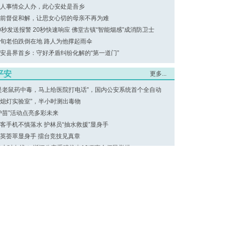
人事情众人办，此心安处是吾乡
前督促和解，让思女心切的母亲不再为难
0秒发送报警 20秒快速响应 佛堂古镇“智能烟感”成消防卫士
旬老伯跌倒在地 路人为他撑起雨伞
安县界首乡：守好矛盾纠纷化解的“第一道门”
平安
更多...
是老鼠药中毒，马上给医院打电话”，国内公安系统首个全自动
“熄灯实验室”，半小时测出毒物
护苗”活动点亮多彩未来
客手机不慎落水 护林员“抽水救援”显身手
英荟萃显身手 擂台竞技见真章
4小时在线！ 浙江公安重磅推出10项惠企便民举措