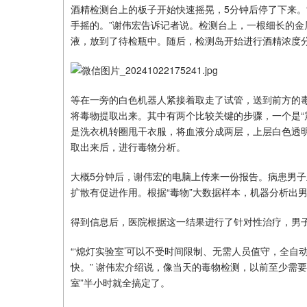
酒精检测台上的板子开始快速摇晃，5分钟后停了下来。
手摇的。”谢伟宏告诉记者说。检测台上，一根细长的
液，放到了待检瓶中。随后，检测岛开始进行酒精浓度
等在一旁的白色机器人紧接着取走了试管，送到前方的
将毒物提取出来。其中有两个比较关键的步骤，一个是“
是洗衣机转圈甩干衣服，将血液分成两层，上层白色透
取出来后，进行毒物分析。
大概5分钟后，谢伟宏的电脑上传来一份报告。病患男子
扩散有促进作用。根据“毒物”大数据样本，机器分析出
得到信息后，医院根据这一结果进行了针对性治疗，男
“‘熄灯实验室’可以不受时间限制、无需人员值守，全
快。” 谢伟宏介绍说，像当天的毒物检测，以前至少需
室”半小时就全搞定了。