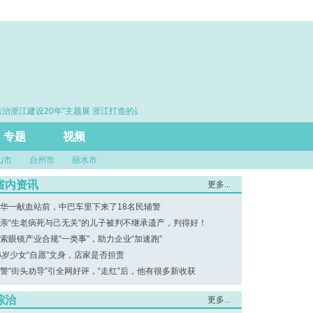
治浙江建设20年”主题展 浙江打造的这把“标
·赓续百年初心 勇担时代使
尺”引领风评行业规范发展
专题
视频
山市
台州市
丽水市
省内资讯
更多...
华一献血站前，中巴车里下来了18名民辅警
亲“生老病死与己无关”的儿子被判不继承遗产，判得好！
索眼镜产业合规“一类事”，助力企业“加速跑”
6岁少女“自愿”文身，店家是否担责
警“街头劝导”引全网好评，“走红”后，他有很多新收获
综治
更多...