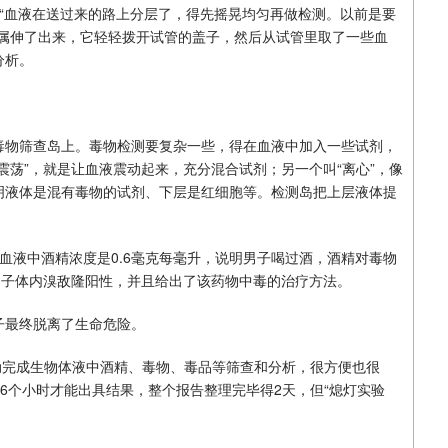
“血液在送过来的路上分层了，得先摇晃均匀再做检测。以前是要
金属伸了出来，它轻轻拨开试管的盖子，然后从试管里取了一些血
分析。
毒物筛查岛上。毒物检测要复杂一些，得在血液中加入一些试剂，
震荡”，就是让血液震动起来，充分混合试剂；另一个叫“离心”，像
明液体是混有毒物的试剂、下层是红细胞等。检测岛把上层液体提
血液中酒精浓度是0.6毫克每毫升，说明男子喝过酒，酒精对毒物
男子体内溴敌隆阳性，并且给出了该药物中毒的治疗方法。
子最终脱离了生命危险。
自动完成生物体液中酒精、毒物、毒品等筛查和分析，很方便也很
要6个小时才能出具结果，整个报告整理完毕得2天，但“熄灯实验