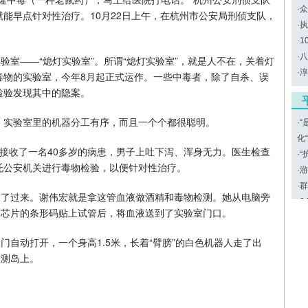
·
众
能早点针对性治疗。10月22日上午，在杭州市公安局刑侦支队，
·
执
·
1
·
八
验室——“熄灯实验室”。所谓“熄灯实验室”，就是人不在，关着灯
·
淳
毒物的实验室，今年8月起正式运作。一些中毒者，除了自杀、误
检验发现其中的隐案。
，实验室里的机器分工有序，而且一个个都很聪明。
·
“
化
接收了一名40多岁的病患，男子上吐下泻、浑身无力。医生检查
·
“
托公安机关进行毒物检验，以便针对性治疗。
·
游
·
群
送了过来。谢伟宏就是拿这管血液做酒精和毒物检测。她从电脑旁
·
2
有芯片的条形码贴上试管后，将血液送到了实验室门口。
门自动打开，一个身高1.5米，长着“臂膀”的白色机器人走了出
检测岛上。