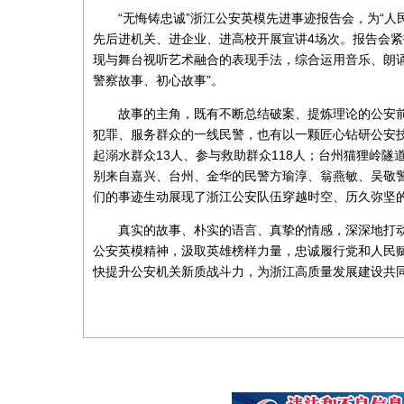
“无悔铸忠诚”浙江公安英模先进事迹报告会，为“人
先后进机关、进企业、进高校开展宣讲4场次。报告会紧
现与舞台视听艺术融合的表现手法，综合运用音乐、朗诵
警察故事、初心故事”。
故事的主角，既有不断总结破案、提炼理论的公安
犯罪、服务群众的一线民警，也有以一颗匠心钻研公安技术
起溺水群众13人、参与救助群众118人；台州猫狸岭隧道
别来自嘉兴、台州、金华的民警方瑜淳、翁燕敏、吴敬
们的事迹生动展现了浙江公安队伍穿越时空、历久弥坚
真实的故事、朴实的语言、真挚的情感，深深地打
公安英模精神，汲取英雄榜样力量，忠诚履行党和人民赋
快提升公安机关新质战斗力，为浙江高质量发展建设共