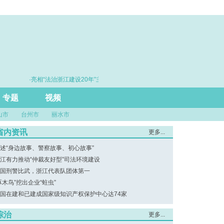
·亮相“法治浙江建设20年”主题展 浙江打造的这把“标
·赓续
尺”引领风评行业规范发展
专题
视频
山市
台州市
丽水市
省内资讯
更多...
述“身边故事、警察故事、初心故事”
江有力推动“仲裁友好型”司法环境建设
国刑警比武，浙江代表队团体第一
啄木鸟”挖出企业“蛀虫”
国在建和已建成国家级知识产权保护中心达74家
综治
更多...