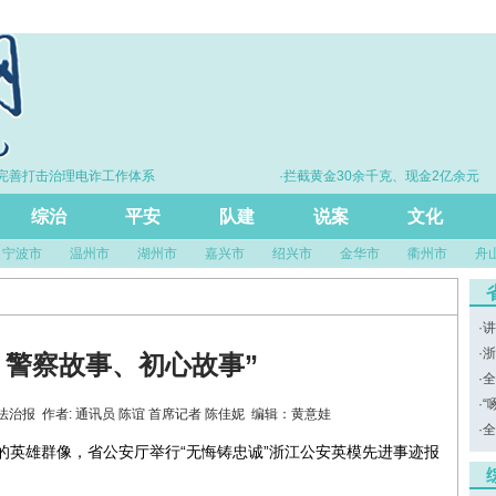
完善打击治理电诈工作体系
·拦截黄金30余千克、现金2亿余元
综治
平安
队建
说案
文化
宁波市
温州市
湖州市
嘉兴市
绍兴市
金华市
衢州市
舟
·
讲
·
浙
、警察故事、初心故事”
·
全
·
“
：浙江法治报 作者: 通讯员 陈谊 首席记者 陈佳妮 编辑：黄意娃
·
全
警的英雄群像，省公安厅举行“无悔铸忠诚”浙江公安英模先进事迹报