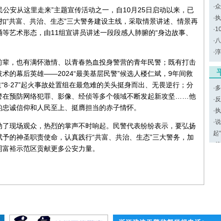
·
众
民公安从这里走来”主题宣传活动之一，自10月25日启动以来，已
·
执
扣“共富、共治、生态”三大警务建设主线，采取情景讲述、情景再
·
1
等艺术形态，由11组宣讲员讲述一段段感人肺腑的“身边故事、
·
八
·
淳
前辈，也有满怀激情、以青春热血投身警营的青年民警；既有打击
的幕后英雄——2024“最美基层民警”候选人楼仁斌，9年间救
“8·27”起火事故处置组在最危难的关头挺身而出、无畏逆行；分
·
多
警在预防网络犯罪、影像、经侦等多个领域不断发起新攻坚……他
·
反
的忠诚信仰和人民至上、挺膺担当的赤子情怀。
·
执
·
说
动了现场观众，热烈的掌声不时响起。民警代表纷纷表示，要弘扬
起
予的神圣职责使命，认真践行“共富、共治、生态”三大警务，加
·
律
同富裕示范区贡献更多公安力量。