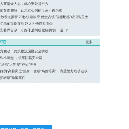
人事情众人办，此心安处是吾乡
前督促和解，让思女心切的母亲不再为难
0秒发送报警 20秒快速响应 佛堂古镇“智能烟感”成消防卫士
旬老伯跌倒在地 路人为他撑起雨伞
安县界首乡：守好矛盾纠纷化解的“第一道门”
平安
更多...
方联动，共筑物流园区安全防线
诈小课堂 ，筑牢防骗安全网
“法治”之笔 护“神仙”美卷
好的“高薪岗位”摇身一变成“高价培训”，海盐警方成功破获一
“招转培”诈骗案件
师行业如何助力法治政府建设？这场研讨会“把脉”献策