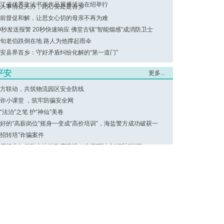
江省优秀政法书画作品展播活动在绍举行
人事情众人办，此心安处是吾乡
前督促和解，让思女心切的母亲不再为难
0秒发送报警 20秒快速响应 佛堂古镇“智能烟感”成消防卫士
旬老伯跌倒在地 路人为他撑起雨伞
安县界首乡：守好矛盾纠纷化解的“第一道门”
平安
更多...
方联动，共筑物流园区安全防线
诈小课堂 ，筑牢防骗安全网
“法治”之笔 护“神仙”美卷
好的“高薪岗位”摇身一变成“高价培训”，海盐警方成功破获一
“招转培”诈骗案件
师行业如何助力法治政府建设？这场研讨会“把脉”献策