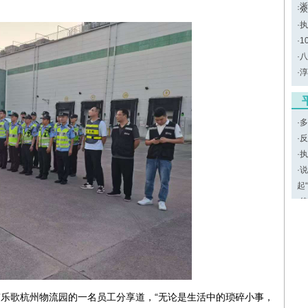
·
浙
·
众
·
执
·
1
·
八
·
淳
·
多
·
反
·
执
·
说
起
·
律
”乐歌杭州物流园的一名员工分享道，“无论是生活中的琐碎小事，