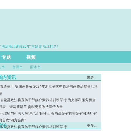
浙江建设20年”主题展 浙江打造的这把“标
·赓续百年初心 勇担时代使
尺”引领风评行业规范发展
专题
视频
山市
台州市
丽水市
省内资讯
更多...
青绘盛世 安澜画卷长 2024年浙江省优秀政法书画作品展播活动
幕
省党委政法委宣传干部媒介素养培训班举行 为支撑和服务勇当
行者、谱写新篇章 贡献更多政法宣传力量
化律师与司法人员“亲”“清”良性互动 省高院省检察院省司法厅省
协首次“四方会商”
综治
更多...
省党委政法委宣传干部媒介素养培训班举行