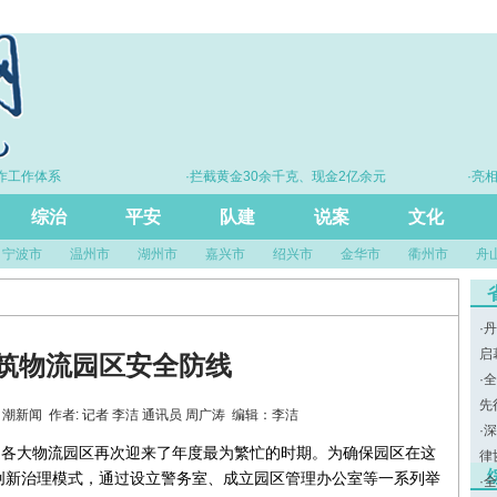
体系
·拦截黄金30余千克、现金2亿余元
·亮相“法治
综治
平安
队建
说案
文化
宁波市
温州市
湖州市
嘉兴市
绍兴市
金华市
衢州市
舟
·
丹
启
筑物流园区安全防线
·
全
先
 来源：潮新闻 作者: 记者 李洁 通讯员 周广涛 编辑：李洁
·
深
道各大物流园区再次迎来了年度最为繁忙的时期。为确保园区在这
律
创新治理模式，通过设立警务室、成立园区管理办公室等一系列举
·
全