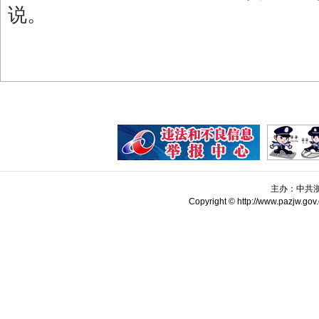
说。
主办：中共
Copyright © http://www.pazjw