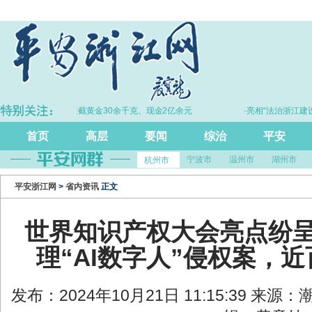
·拦截黄金30余千克、现金2亿余元
·亮相“法治浙江建设20年”主题
尺”引领风评行业
首页
高层
要闻
综治
平安
宁波市
温州市
湖州市
杭州市
平安浙江网
>
省内资讯
正文
世界知识产权大会亮点纷
理“AI数字人”侵权案，
发布：2024年10月21日 11:15:39 来源