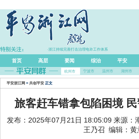
%
·浙江持续完善打击治理电诈工作体系
·
首页
高层
要闻
综治
平安
宁波市
温州市
湖州市
杭州市
平安浙江网
>
共创平安
正文
旅客赶车错拿包陷困境 
发布：2025年07月21日 18:05:09 来
王乃召 编辑：