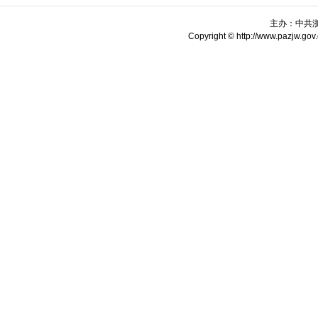
主办：中共
Copyright © http://www.pazjw