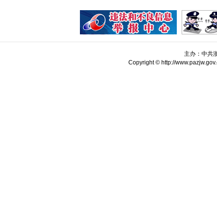
主办：中共
Copyright © http://www.pazjw