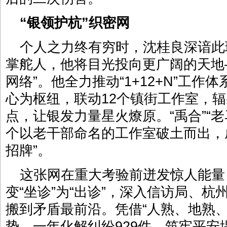
“银领护杭”织密网
个人之力终有穷时，沈桂良深谙此
掌舵人，他将目光投向更广阔的天地
网络”。他全力推动“1+12+N”工作
心为枢纽，联动12个镇街工作室，
点，让银发力量星火燎原。“禹合”“老马
个以老干部命名的工作室破土而出，
招牌”。
这张网在重大考验前迸发惊人能量
变“坐诊”为“出诊”，深入信访局、
搬到矛盾最前沿。凭借“人熟、地熟
势，一年化解纠纷929件，筑牢平安