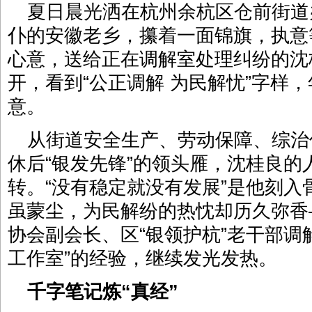
夏日晨光洒在杭州余杭区仓前街道
仆的安徽老乡，攥着一面锦旗，执意
心意，送给正在调解室处理纠纷的沈
开，看到“公正调解 为民解忧”字样
意。
从街道安全生产、劳动保障、综治
休后“银发先锋”的领头雁，沈桂良的
转。“没有稳定就没有发展”是他刻
虽蒙尘，为民解纷的热忱却历久弥香
协会副会长、区“银领护杭”老干部调
工作室”的经验，继续发光发热。
千字笔记炼“真经”