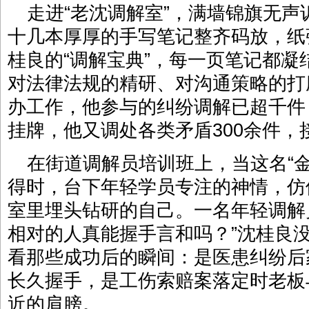
走进“老沈调解室”，满墙锦旗无
十几本厚厚的手写笔记整齐码放，纸
桂良的“调解宝典”，每一页笔记都
对法律法规的精研、对沟通策略的打磨
办工作，他参与的纠纷调解已超千件；
挂牌，他又调处各类矛盾300余件，接
在街道调解员培训班上，当这名“
得时，台下年轻学员专注的神情，仿
室里埋头钻研的自己。一名年轻调解
相对的人真能握手言和吗？”沈桂良
看那些成功后的瞬间：是医患纠纷后
长久握手，是工伤索赔案落定时老板
近的肩膀。