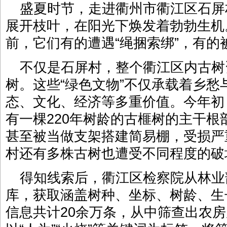
盛夏时节，走进衢州市衢江区石屏
展开枝叶，在阳光下焕发着勃勃生机
前，它们有的遭遇“绳捆索绑”，有
不仅是石屏村，整个衢江区内古树资
树。这些“绿色文物”不仅承载着乡
态、文化、经济等多重价值。今年初
有一棵220年树龄的古榧树的主干
甚至被当做支架搭建简易棚，受损严
村还有多株古树也遭受不同程度的破
得知线索后，衢江区检察院从林业
库，获取涵盖树种、坐标、树龄、生
信息共计20余万条，从中筛查出农房