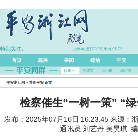
向“化学反应”跃升
·上半年浙江GDP同比增长5.7%
首页
高层
要闻
综治
平安
宁波市
温州市
湖州市
杭州市
平安浙江网
>
共创平安
正文
检察催生“一树一策” “
发布：2025年07月16日 16:23:45 来
通讯员 刘艺丹 吴昊琪