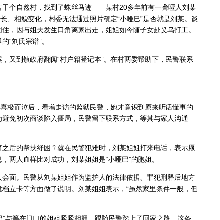
干个自然村，找到了蛛丝马迹——某村20多年前有一聋哑人刘某
间长、相貌变化，村委无法通过照片确定“小哑巴”是否就是刘某。谈
同住，因与姐夫发生口角离家出走，姐姐如今随子女赴义乌打工。
的“刘氏宗谱”。
，又到镇政府翻阅“村户籍登记本”。在村两委帮助下，民警联系
。喜极而泣后，看着走访的监狱民警，她才意识到原来听话懂事的
为避免初次商谈陷入僵局，民警留下联系方式，等其与家人沟通
好之后的帮扶纾困？就在民警犯难时，刘某姐姐打来电话，表示愿
，两人血样比对成功，刘某姐姐是“小哑巴”的胞姐。
人会面。民警从刘某姐姐作为监护人的法律依据、罪犯刑释后地方
建档立卡等方面做了说明。刘某姐姐表示，“虽然家里条件一般，但
哑巴”与等在门口的姐姐紧紧相拥，跟随民警踏上了回家之路。这条