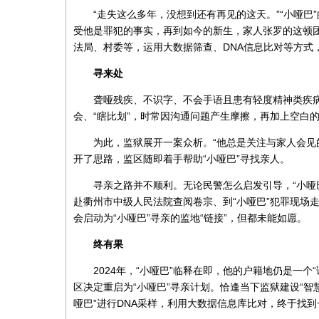
“走失这么多年，没想到还有再见的这天。”“小哑巴
受他是罪犯的事实，再到如今的新生，家人张罗的这顿
法局、村委等，运用大数据筛查、DNA信息比对等方式，
寻来处
聋哑残疾、不识字、不会手语且患有轻度精神类疾病
会、“瞎比划”，时常因沟通问题产生摩擦，再加上空白的
为此，监狱展开一案众析。“他总是关注与家人会见
开了思路，监区随即着手帮助“小哑巴”寻找亲人。
寻亲之路并不顺利。无论民警怎么启发引导，“小哑
赴衢州市中级人民法院查阅卷宗、到“小哑巴”犯罪现场
会启动为“小哑巴”寻亲的监地“链接”，但都未能如愿。
终有果
2024年，“小哑巴”临释在即，他的户籍地仍是一个
区决定重启为“小哑巴”寻亲计划。恰逢当下监狱建设“智
哑巴”进行DNA采样，利用大数据信息库比对，终于找