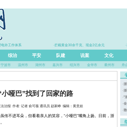
电诈工作体系
·拦截黄金30余千克、现金2亿余元
·亮
综治
平安
队建
说案
文化
宁波市
温州市
湖州市
嘉兴市
绍兴市
金华市
衢州市
舟
·
浙
·
浙
“小哑巴”找到了回家的路
·
“
·
全
源：浙江法治报 作者: 记者 俞可薇 通讯员 赵家峥 编辑：黄意娃
·
致
音虽传不进耳朵，但看着亲人的笑容，“小哑巴”嘴角上扬。日前，浙
家。