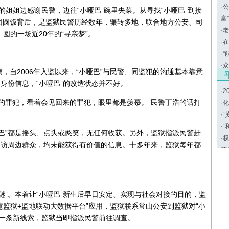
·
公
”的姐姐边感谢民警，边往“小哑巴”碗里夹菜。从寻找“小哑巴”到接
富
团圆饭背后，是监狱民警历经数年，辗转多地，联合地方公安、司
·
老
圆的一场近20年的“寻亲梦”。
·
在
·
“
·
众
，自2006年入监以来，“小哑巴”与民警、同监犯的沟通基本靠意
身份信息，“小哑巴”的改造状态并不好。
·
2
的罪犯，看着会见回来的罪犯，眼里都是羡慕。”民警丁浩的话打
·
化
·
“
·
“
巴”都是摇头、点头或憨笑，无任何收获。另外，监狱指派民警赶
·
权
走访周边群众，均未能获得有价值的信息。十多年来，监狱每年都
劳
“谜”。本着让“小哑巴”新生后早日安定、实现与社会对接的目的，监
慧监狱+监地联动大数据平台”应用，监狱联系常山公安到监狱对“小
到一条新线索，监狱当即指派民警前往调查。