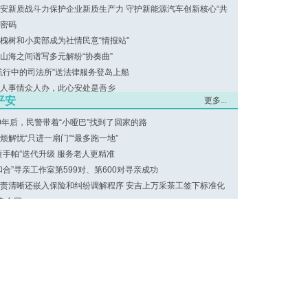
安新质战斗力保护企业新质生产力 守护新能源汽车创新核心“共
”密码
槐树和小卖部成为社情民意“情报站”
山海之间谱写多元解纷“协奏曲”
航行中的司法所”送法律服务登岛上船
人事情众人办，此心安处是吾乡
平安
更多...
0年后，民警带着“小哑巴”找到了回家的路
烦解忧“只进一扇门”“最多跑一地”
黄手帕”迭代升级 服务老人更精准
和合”寻亲工作室第599对、第600对寻亲成功
责清晰还嵌入保险和纠纷调解程序 安吉上万采茶工签下标准化
务合同