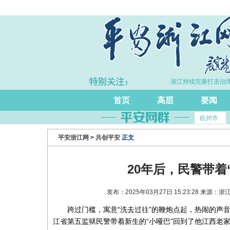
·上半年浙江GDP同比增长5.7%
·浙江持续完善打击治理
首页
高层
要闻
杭州市
平安浙江网
>
共创平安
正文
20年后，民警带着
发布：2025年03月27日 15:23:28 来
跨过门槛，寓意“洗去过往”的鞭炮点起，热闹的声
江省第五监狱民警带着新生的“小哑巴”回到了他江西老