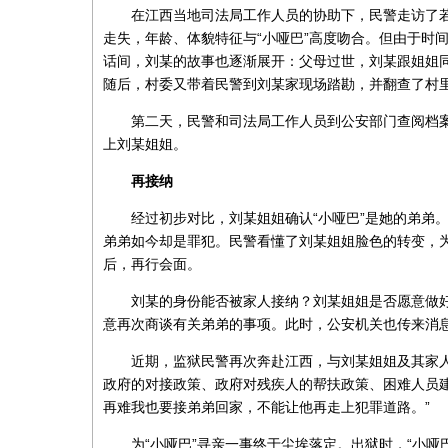
在江西当地司法局工作人员的协助下，民警走访了若
走失，年龄、体貌特征与“小哑巴”高度吻合。但由于时
话间，刘某的故事也逐渐展开：父母过世，刘某跟姐姐
随后，村委又带着民警到刘某家现场踏勘，并翻查了村里
第二天，民警和司法局工作人员到公安部门查阅档案
上刘某姐姐。
再接纳
经过初步对比，刘某姐姐确认“小哑巴”是她的弟弟
弟弟如今却是罪犯。民警看懂了刘某姐姐脸色的转变，
后，再行会面。
刘某的身份能否被家人接纳？刘某姐姐是否愿意做
意再次商谈有关弟弟的事项。此时，公安机关也传来消息
近期，监狱民警再次奔赴江西，与刘某姐姐及其家
政府的对接政策、政府对残疾人的帮扶政策、困难人员
再难我也要接弟弟回家，不能让他再走上犯罪道路。”
为“小哑巴”寻亲一事终于尘埃落定。出狱时，“小