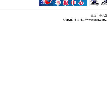
主办：中共
Copyright © http://www.pazjw