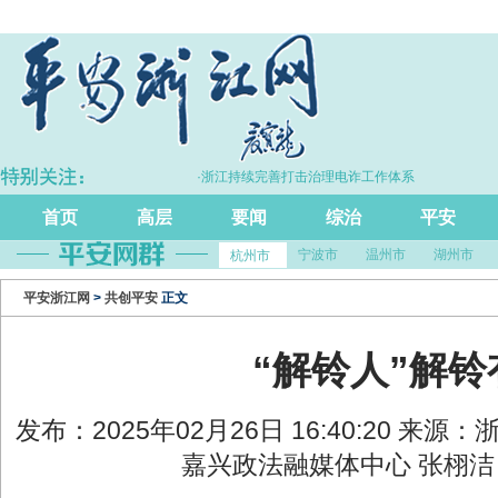
5.7%
·浙江持续完善打击治理电诈工作体系
首页
高层
要闻
综治
平安
宁波市
温州市
湖州市
杭州市
平安浙江网
>
共创平安
正文
“解铃人”解
发布：2025年02月26日 16:40:20 来
嘉兴政法融媒体中心 张栩