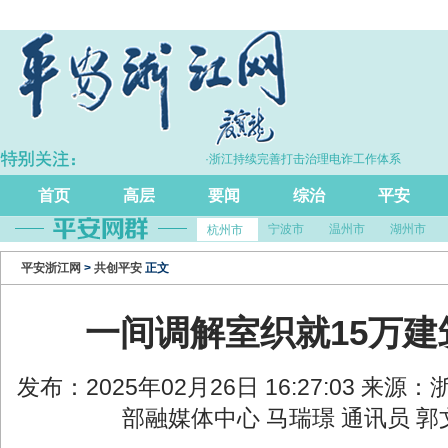
比增长5.7%
·浙江持续完善打击治理电诈工作体系
首页
高层
要闻
综治
平安
宁波市
温州市
湖州市
杭州市
平安浙江网
>
共创平安
正文
一间调解室织就15万建
发布：2025年02月26日 16:27:03 来
部融媒体中心 马瑞璟 通讯员 