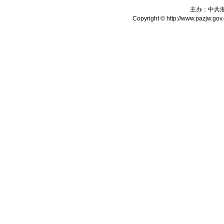
主办：中共
Copyright © http://www.pazjw