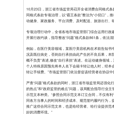
10月23日，浙江省市场监管局召开全省消费合同格式
同格式条款专项治理，以“霸王条款”整治为“小切口”，
动健身、家政服务、平台消费、及时配送、旅游出行、
专项治理行动中，全省各地市场监管部门综合运用行政建
开展行政约谈，指导整改“问题”格式条款861条，依法清
例如，在医疗美容领域，某医疗美容机构在术前告知书
况及既往病史，否则自行承担由此产生的不良后果，本院
概不负责”表述,修改“自行承担”表述。在运动健身领域
个人特殊原因预先将本人名下会籍卡转让他人时，经本会
转让手续费。”市场监管部门依法督促该经营者在协议中删
严查“问题”格式条款的同时，浙江省市场监管局还强化行
的热点”和“政府监管的难点”问题，该局配合指导行业
示范文本种类。“参照合同示范文本订立合同，不仅有
同各方当事人的时间和经济成本、规范签约履约行为，提
推广这些合同示范文本，也是给经营者、给行业提供范
好的消费环境。”