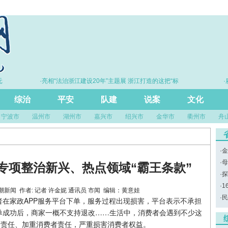
·亮相“法治浙江建设20年”主题展 浙江打造的这把“标
·赓
尺”引领风评行业规范发展
综治
平安
队建
说案
文化
宁波市
温州市
湖州市
嘉兴市
绍兴市
金华市
衢州市
舟
·
金
·
母
专项整治新兴、热点领域“霸王条款”
·
探
·
1
来源：潮新闻 作者: 记者 许金妮 通讯员 市闻 编辑：黄意娃
·
民
在家政APP服务平台下单，服务过程出现损害，平台表示不承担
单成功后，商家一概不支持退改……生活中，消费者会遇到不少这
者责任、加重消费者责任，严重损害消费者权益。