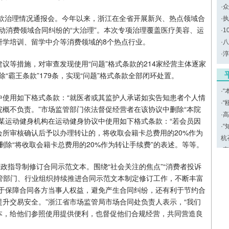
·
众
条款治理情况通报会。今年以来，浙江在全省开展新兴、热点领域合
·
执
推动消费领域合同纠纷的“大治理”。本次专项治理覆盖医疗美容、运
·
1
研学培训、留学中介等消费领域的8个热点行业。
·
八
·
淳
议等措施，对审查发现使用“问题”格式条款的214家经营主体逐家
除“霸王条款”179条，实现“问题”格式条款全部闭环处置。
·
“
中使用如下格式条款：“就医者或其监护人承诺如实告知患者个人情
·
“
概不负责。”市场监管部门依法督促经营者在该协议中删除“本院
·
高
，某运动健身机构在运动健身协议中使用如下格式条款：“若会员因
·
“
所审核确认后予以办理转让的，将收取会籍卡总费用的20%作为
杭
除“将收取会籍卡总费用的20%作为转让手续费”的表述。等等。
·
高
政指导制修订合同示范文本。围绕“社会关注的焦点”“消费者投诉
主管部门、行业组织持续推进合同示范文本制定修订工作，不断丰富
利于保障合同各方当事人权益，避免产生合同纠纷，还有利于节约合
升交易安全。”浙江省市场监管局市场合同处负责人表示，“我们
本，给他们参照使用提供便利，也督促他们合规经营，共同营造良