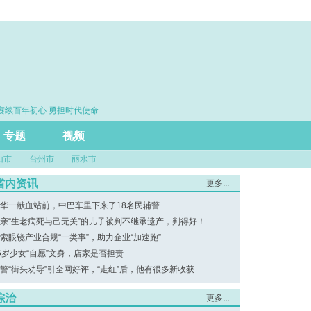
续百年初心 勇担时代使命
·思维筑基 能力立身 实干建功
专题
视频
山市
台州市
丽水市
省内资讯
更多...
华一献血站前，中巴车里下来了18名民辅警
亲“生老病死与己无关”的儿子被判不继承遗产，判得好！
索眼镜产业合规“一类事”，助力企业“加速跑”
6岁少女“自愿”文身，店家是否担责
警“街头劝导”引全网好评，“走红”后，他有很多新收获
综治
更多...