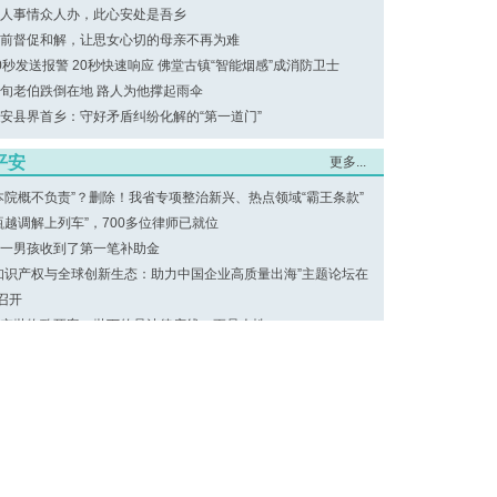
人事情众人办，此心安处是吾乡
前督促和解，让思女心切的母亲不再为难
0秒发送报警 20秒快速响应 佛堂古镇“智能烟感”成消防卫士
旬老伯跌倒在地 路人为他撑起雨伞
安县界首乡：守好矛盾纠纷化解的“第一道门”
平安
更多...
本院概不负责”？删除！我省专项整治新兴、热点领域“霸王条款”
瓯越调解上列车”，700多位律师已就位
一男孩收到了第一笔补助金
知识产权与全球创新生态：助力中国企业高质量出海”主题论坛在
召开
空抛物致死案，抛下的是法律底线，更是人性