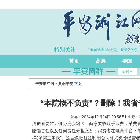
续完善打击治理电诈工作体系
·拦截黄金30余千克、现金2亿余元
首页
高层
要闻
杭州市
平安浙江网
>
共创平安
正文
“本院概不负责”？删除！我省
发布：2024年10月24日 09:56:51 
消费者要转让健身房会籍卡，商家要收取手续费；消费者
赔偿责任以及任何责任分担义务；消费者在电商平台下
样的“霸王条款”。这些条款往往利用合同格式免除经营