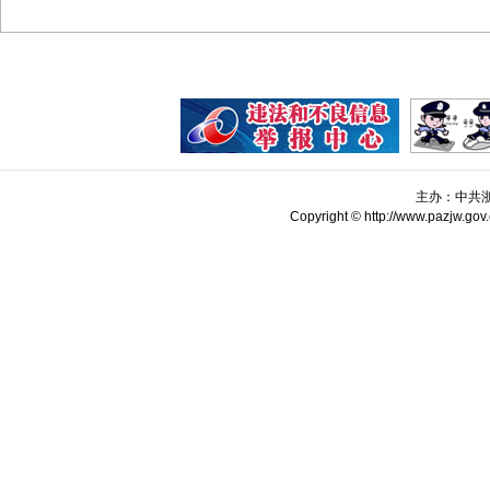
主办：中共
Copyright © http://www.pazjw