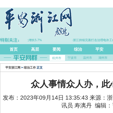
浙江GDP同比增长5.7%
·浙江持续完善打击治理电诈工作体系
首页
高层
要闻
综治
平安
宁波市
温州市
湖州市
杭州市
平安浙江网
>
综治工作
正文
众人事情众人办，此
发布：2023年09月14日 13:35:43 来源
讯员 寿漓丹 编辑