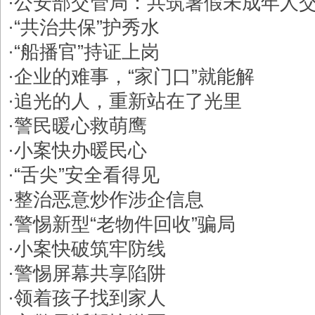
·
公安部交管局：共筑暑假未成年人
·
“共治共保”护秀水
·
“船播官”持证上岗
·
企业的难事，“家门口”就能解
·
追光的人，重新站在了光里
·
警民暖心救萌鹰
·
小案快办暖民心
·
“舌尖”安全看得见
·
整治恶意炒作涉企信息
·
警惕新型“老物件回收”骗局
·
小案快破筑牢防线
·
警惕屏幕共享陷阱
·
领着孩子找到家人