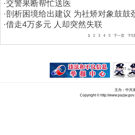
·
交警果断帮忙送医
·
剖析困境给出建议 为社矫对象鼓鼓
·
借走4万多元 人却突然失联
1
2
3
4
5
下一页
下5
主办：中共
Copyright © http://www.pazjw