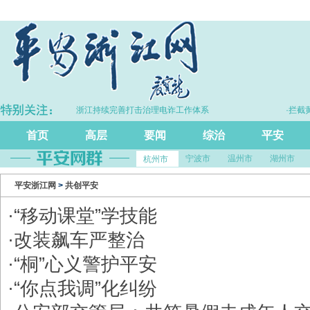
·浙江持续完善打击治理电诈工作体系
·拦截黄金
首页
高层
要闻
综治
平安
宁波市
温州市
湖州市
杭州市
平安浙江网
>
共创平安
·
“移动课堂”学技能
·
改装飙车严整治
·
“桐”心义警护平安
·
“你点我调”化纠纷