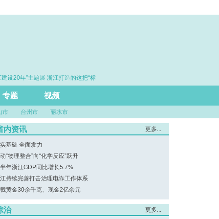
建设20年”主题展 浙江打造的这把“标
·赓续百年初心 勇担时代使命
”引领风评行业规范发展
专题
视频
山市
台州市
丽水市
省内资讯
更多...
实基础 全面发力
动“物理整合”向“化学反应”跃升
半年浙江GDP同比增长5.7%
江持续完善打击治理电诈工作体系
截黄金30余千克、现金2亿余元
综治
更多...