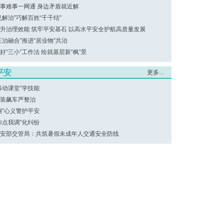
事难事一网通 身边矛盾就近解
见解治”巧解百姓“千千结”
升治理效能 筑牢平安基石 以高水平安全护航高质量发展
三治融合”推进“居业物”共治
好“三小”工作法 绘就基层新“枫”景
平安
更多...
移动课堂”学技能
装飙车严整治
桐”心义警护平安
你点我调”化纠纷
安部交管局：共筑暑假未成年人交通安全防线