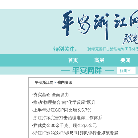
浙江GDP同比增长5.7%
·浙江持续完善打击治理电诈工作体系
首页
高层
要闻
杭州市
平安浙江网
>
省内资讯
·
夯实基础 全面发力
·
推动“物理整合”向“化学反应”跃升
·
上半年浙江GDP同比增长5.7%
·
浙江持续完善打击治理电诈工作体系
·
拦截黄金30余千克、现金2亿余元
·
浙江打造的这把“标尺”引领风评行业规范发展