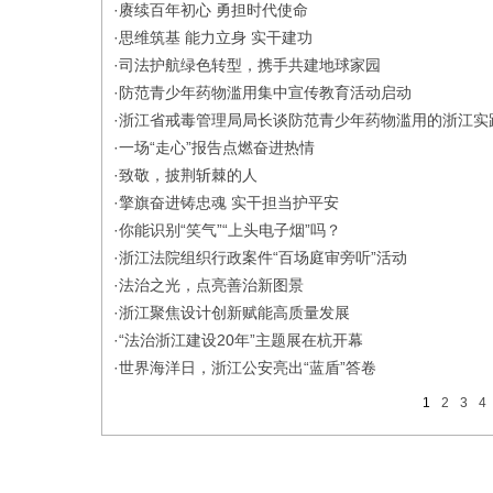
·
赓续百年初心 勇担时代使命
·
思维筑基 能力立身 实干建功
·
司法护航绿色转型，携手共建地球家园
·
防范青少年药物滥用集中宣传教育活动启动
·
浙江省戒毒管理局局长谈防范青少年药物滥用的浙江实
·
一场“走心”报告点燃奋进热情
·
致敬，披荆斩棘的人
·
擎旗奋进铸忠魂 实干担当护平安
·
你能识别“笑气”“上头电子烟”吗？
·
浙江法院组织行政案件“百场庭审旁听”活动
·
法治之光，点亮善治新图景
·
浙江聚焦设计创新赋能高质量发展
·
“法治浙江建设20年”主题展在杭开幕
·
世界海洋日，浙江公安亮出“蓝盾”答卷
1
2
3
4