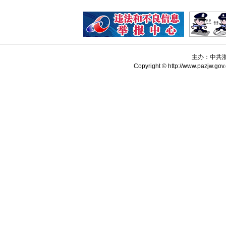
主办：中共
Copyright © http://www.pazjw