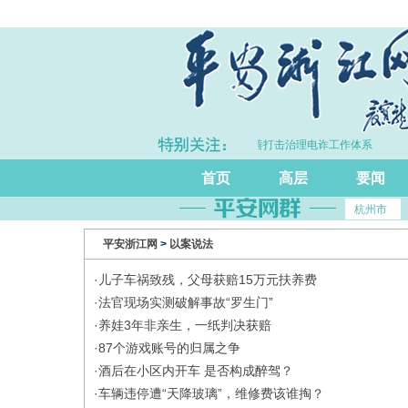
P同比增长5.7%
·浙江持续完善打击治理电诈工作体系
首页
高层
要闻
杭州市
平安浙江网
>
以案说法
·
儿子车祸致残，父母获赔15万元扶养费
·
法官现场实测破解事故“罗生门”
·
养娃3年非亲生，一纸判决获赔
·
87个游戏账号的归属之争
·
酒后在小区内开车 是否构成醉驾？
·
车辆违停遭“天降玻璃”，维修费该谁掏？