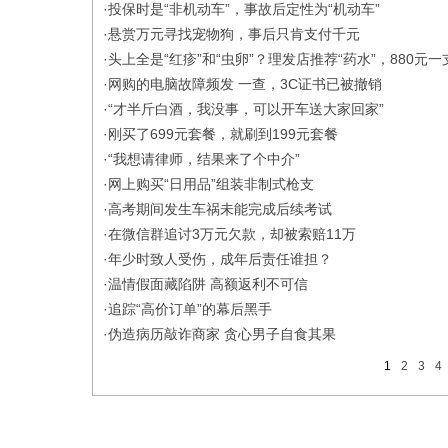
·
投保时是“非机动车”，事故后定性为“机动车”
·
悬赏万元寻找宠物狗，事后只肯支付千元
·
头上全是“红疹”和“虫卵”？理发店推荐“药水”，880元一
·
网购的电脑故障频发 一查，3C证书已被撤销
·
“才半斤白酒，我没事，可以开车送大家回家”
·
刚买了699元套餐，就刷到199元套餐
·
“我想请律师，结果来了个中介”
·
网上购买“日用品”组装非制式枪支
·
高考期间发生车祸未能完成后续考试
·
在微信群追讨3万元欠款，却被索赔11万
·
年少时致人受伤，成年后责任谁担？
·
温情假面藏陷阱 高额返利不可信
·
追踪“高价订单”的幕后黑手
·
伪造病历敲诈商家 贪心男子自食其果
1
2
3
4