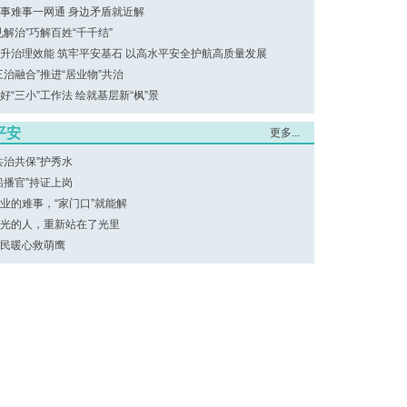
事难事一网通 身边矛盾就近解
见解治”巧解百姓“千千结”
升治理效能 筑牢平安基石 以高水平安全护航高质量发展
三治融合”推进“居业物”共治
好“三小”工作法 绘就基层新“枫”景
平安
更多...
共治共保”护秀水
船播官”持证上岗
业的难事，“家门口”就能解
光的人，重新站在了光里
民暖心救萌鹰