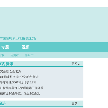
”主题展 浙江打造的这把“标
·赓续百年初心 勇担时代使命
评行业规范发展
专题
视频
山市
台州市
丽水市
省内资讯
更多...
实基础 全面发力
动“物理整合”向“化学反应”跃升
半年浙江GDP同比增长5.7%
江持续完善打击治理电诈工作体系
截黄金30余千克、现金2亿余元
综治
更多...