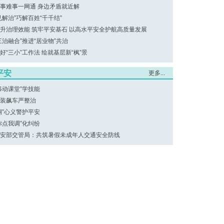
事难事一网通 身边矛盾就近解
见解治”巧解百姓“千千结”
升治理效能 筑牢平安基石 以高水平安全护航高质量发展
三治融合”推进“居业物”共治
好“三小”工作法 绘就基层新“枫”景
平安
更多...
移动课堂”学技能
装飙车严整治
桐”心义警护平安
你点我调”化纠纷
安部交管局：共筑暑假未成年人交通安全防线