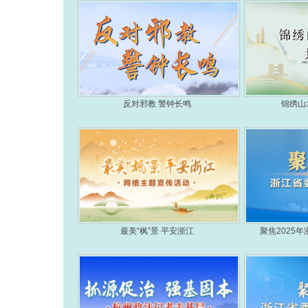
反对邪教 警钟长鸣
锦绣山
最美“枫”景 平安浙江
聚焦2025