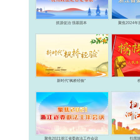
抓源促治 强基固本
聚焦2024
新时代“枫桥经验”
聚焦2021浙江省委政法工作会议
扫黑除