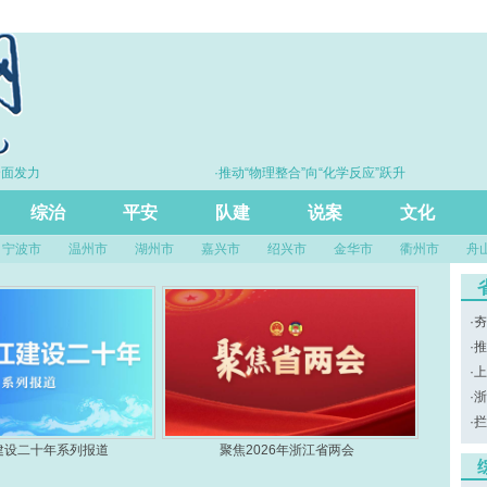
全面发力
·推动“物理整合”向“化学反应”跃升
综治
平安
队建
说案
文化
宁波市
温州市
湖州市
嘉兴市
绍兴市
金华市
衢州市
舟
·
夯
·
推
·
上
·
浙
·
拦
建设二十年系列报道
聚焦2026年浙江省两会