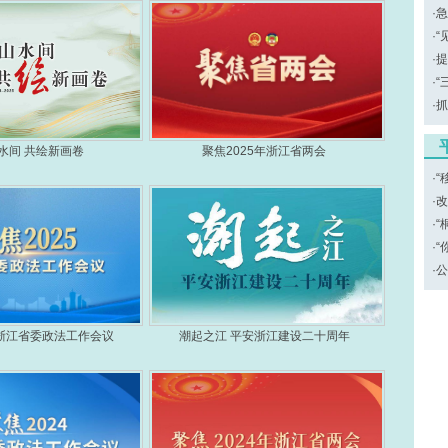
·
急
·
“
·
提
·
“
·
抓
水间 共绘新画卷
聚焦2025年浙江省两会
·
“
·
改
·
“
·
“
·
公
年浙江省委政法工作会议
潮起之江 平安浙江建设二十周年