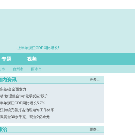
·上半年浙江GDP同比增长5.7%
·浙江持续完善打击
专题
视频
山市
台州市
丽水市
省内资讯
更多...
实基础 全面发力
动“物理整合”向“化学反应”跃升
半年浙江GDP同比增长5.7%
江持续完善打击治理电诈工作体系
截黄金30余千克、现金2亿余元
综治
更多...