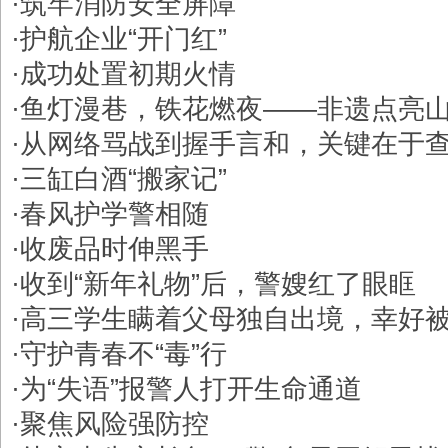
·
​筑牢消防安全屏障
·
​护航企业“开门红”
·
成功处置初期火情
·
鱼灯漫巷，铁花燃夜——非遗点亮
·
从网络骂战到握手言和，关键在于
·
三缸白酒“搬家记”
·
​春风护学警相随
·
​收废品时伸黑手
·
​收到“新年礼物”后，警嫂红了眼眶
·
高三学生瞒着父母独自出境，幸好被
·
守护青春不“毒”行
·
​为“失语”报警人打开生命通道
·
​聚焦风险强防控