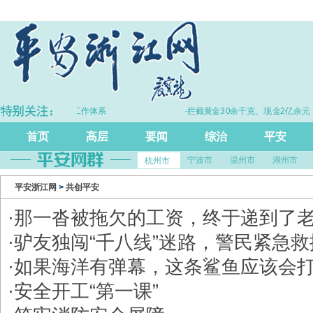
完善打击治理电诈工作体系
·拦截黄金30余千克、现金2亿余元
首页
高层
要闻
综治
平安
宁波市
温州市
湖州市
杭州市
平安浙江网
>
共创平安
·
​那一沓被拖欠的工资，终于递到了
·
驴友独闯“千八线”迷路，警民紧急
·
如果海洋有弹幕，这条鲨鱼应该会打
·
安全开工“第一课”