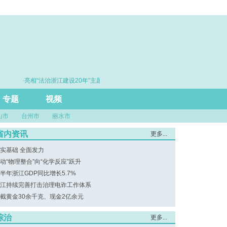
·亮相“法治浙江建设20年”主题展 浙江打造的这把“标
·赓续百年
尺”引领风评行业规范发展
专题
视频
山市
台州市
丽水市
省内资讯
更多...
实基础 全面发力
动“物理整合”向“化学反应”跃升
半年浙江GDP同比增长5.7%
江持续完善打击治理电诈工作体系
截黄金30余千克、现金2亿余元
综治
更多...