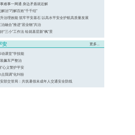
事难事一网通 身边矛盾就近解
见解治”巧解百姓“千千结”
升治理效能 筑牢平安基石 以高水平安全护航高质量发展
三治融合”推进“居业物”共治
好“三小”工作法 绘就基层新“枫”景
平安
更多...
移动课堂”学技能
装飙车严整治
桐”心义警护平安
你点我调”化纠纷
安部交管局：共筑暑假未成年人交通安全防线