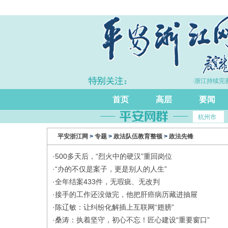
·上半年浙江GDP同比增长5.7%
·浙江持续完善
首页
高层
要闻
杭州市
平安浙江网
>
专题
>
政法队伍教育整顿
>
政法先锋
·
​500多天后，“烈火中的硬汉”重回岗位
·
​“办的不仅是案子，更是别人的人生”
·
​全年结案433件，无瑕疵、无改判
·
​接手的工作还没做完，他把肝癌病历藏进抽屉
·
陈辽敏：让纠纷化解插上互联网“翅膀”
·
桑涛：执着坚守，初心不忘！匠心建设“重要窗口”