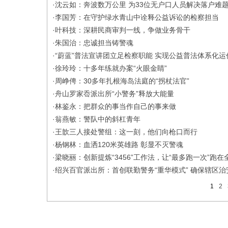
·
沈云如：奔波数万公里 为33位无户口人员解决落户难
·
李国芳：在守护绿水青山中诠释公益诉讼的检察担当
·
叶科技：深耕民商审判一线，争做业务骨干
·
朱国治：忠诚担当铸警魂
·
“蔚蓝”普法宣讲团立足检察职能 实现公益普法体系化运
·
徐玲玲：十多年练就办案“火眼金睛”
·
周峥俜：30多年扎根海岛法庭的“拐杖法官”
·
舟山罗家岙派出所“小警务”释放大能量
·
林鉴永：把群众的事当作自己的事来做
·
翁燕敏：警队中的斜杠青年
·
王歆三人接处警组：这一刻，他们向枪口而行
·
杨钢林：血洒120米英雄路 彰显不灭警魂
·
梁晓丽：创新提炼“3456”工作法，让“最多跑一次”跑在
·
绍兴百官派出所：首创联勤警务“重华模式” 确保辖区
1
2