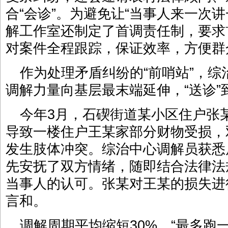
合“会诊”。为避免让“当事人来一次
解工作室还制定了首调责任制，要求
对案件全程跟踪，保证效率，方便群
作为处理矛盾纠纷的“前哨站”，
调解力量向基层最末端延伸，“送诊”到
今年3月，石碶街道某小区住户张
导致一楼住户王某家部分财物受损，
发生肢体冲突。综治中心调解员获悉
先安抚了双方情绪，随即结合法律法
当事人的认可。张某对王某的损失进
言和。
调解周期平均缩短30%，“最多跑